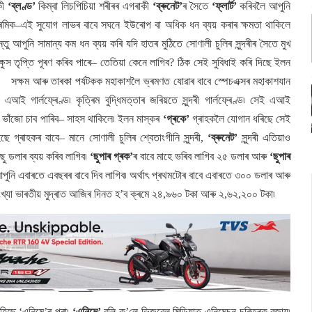
কী
‘ব্লণ্ড’
কিম্বা লিচপিচিয়া শৰীৰৰ এগৰাকী
‘ব্ৰুনেট’
ৰ সৈতে
‘ফ্লাৰ্ট’
কৰিবলৈ আপুনি
ৰেমিক–এই সুযোগ লাভৰ বাবে সঘনে ইউৰোপ বা অধিক ধন ব্যয় কৰাৰ ক্ষমতা থাকিলে
 আপুনি সামান্য কম ধন ব্যয় কৰি যদি হাতৰ মুঠিতে সোণালী চুলিৰ সুন্দৰীৰ সৈতে মুখ
ক্ষুস তৃপ্তি পূৰণ কৰিব পাৰে– তেতিয়া কেনে লাগিব? ঠিক সেই সুবিধাই কৰি দিছে ইলন
ে, সক্ষম আৰু তাৰকা পৰ্যটকক মহাকাশলৈ ভ্ৰমণত যোৱাৰ বাবে স্পেচএক্সৰ মহাকাশযান
 গাৰ্লফ্ৰেণ্ড৷ কৃত্ৰিম বুদ্ধিমত্তাৰ জৰিয়তে সুন্দৰী গাৰ্লফ্ৰেণ্ড৷ সেই এআই
ৰৰ ভাঁজো চাব পাৰিব– সাহস থাকিলে৷ ইলন মাস্কৰ
‘গ্ৰকে’
গ্ৰাহকলৈ যোগান ধৰিছে সেই
ইছে গ্ৰাহকৰ বাবে– মানে সোণালী চুলিৰ শ্বেতাংগীনি সুন্দৰী,
‘ব্ৰুনেট’
সুন্দৰী এতিয়াও
ছু ডলাৰ ব্যয় কৰিব লাগিব৷
‘ছুপাৰ গ্ৰক’
ৰ বাবে মাহে ভৰিব লাগিব ২৫ ডলাৰ আৰু
‘ছুপাৰ
পুনি এবাৰতে এবছৰৰ বাবে দিব লাগিব৷ অৰ্থাৎ প্ৰথমটোৰ বাবে এবাৰতে ৩০০ ডলাৰ আৰু
খ্যা ভাৰতীয় মুদ্ৰাত আজিৰ দিনত হ’ব ক্ৰমে ২৪,৯৬০ টকা আৰু ২,৬২,২০০ টকা৷
হিছে ‘এনিমে’ৰ পৰা৷
‘এনিমে’
বুলি ক’লে ভিজুৱেল মিডিয়াত এনিমেচন চৰিত্ৰক বুজায়৷