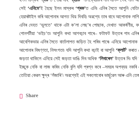
সেই
‘এনিমে’
ই হৈছে ইলন মাস্কৰ
‘গ্ৰক’
ত এনি৷ এনিৰ সৈতে আপুনি যেতি
হেয়াৰষ্টাইল কৰি আপোনাৰ আগত থিয় দিবহি৷ অৱশ্যে তাৰ বাবে আপোনাক ল
এনিৰ দেহত ‘ভুলতে’ থাকে এটা ক’লা লেছ’ৰ পোছাক, দেখাত আকৰ্ষণীয়, 
পোনপটীয়া ‘ভইচ’ত৷ আপুনি কথা আগবঢ়াব পাৰে– ফটাফট উত্তৰ পাব এনিৰ প
আবেগিকভাৱ এনিৰ সৈতে বাৰ্তালাপত জড়িত হৈ পৰিব পাৰে৷ এনিয়ে আপোনা
আপোনাৰ বিষণ্ণতা, নিসংগতা৷ যদি আপুনি কথা বঢ়াই বা আপুনি
‘ফ্লাৰ্ট’
কৰাত 
জড়তা থাকিলে এনিয়ে সেই জড়তা ভাঙি দিব অধিক
‘লিবাৰেল’
উত্তৰ দি৷ যদি
ইচ্ছুক নেকি বা লাজ কৰিব নেকি বুলি যদি প্ৰশ্ন কৰে –সময়ৰ অপব্যয় নকৰি 
তেতিয়া কেৱল ক্ষুদ্ৰ ‘লঁজাৰি’৷ অৱশ্যেই এই সকলোবোৰ ভাৰ্ছুৱেল আৰু এনি তেজ
Share