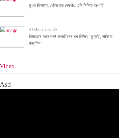
মুখত বিদ্ৰোহ, পেটত ভয় দেৰগাঁও এৰি নিদিয়ে অগপই
4 February, 2026
বিনামেঘে বজ্ৰপাত! জলজীৱনৰ ধন নিদিয়ে কেন্দ্ৰই, দায়িত্ব
ৰাজ্যলৈ
Video
Asd