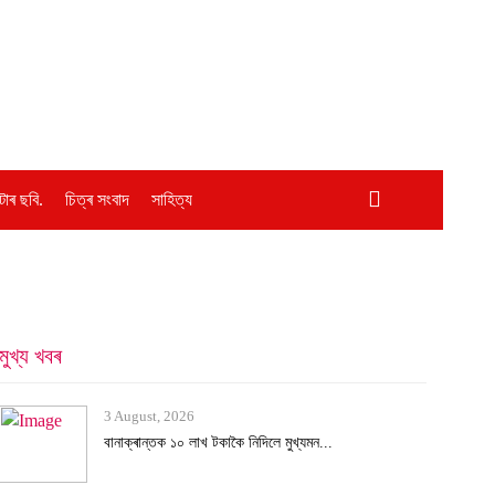
োৰ ছবি.
চিত্ৰ সংবাদ
সাহিত্য
মুখ্য খবৰ
2 August, 2026
অৰুণাচল-নাগালেণ্ডত ধাৰাসাৰ বৰষুণ, বুকু ক...