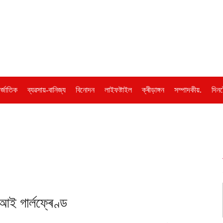
ৰ্জাতিক
ব্যৱসায়-বানিজ্য
বিনোদন
লাইফষ্টাইল
ক্ৰীড়াঙ্গন
সম্পাদকীয়.
দিনট
ই গাৰ্লফ্ৰেণ্ড