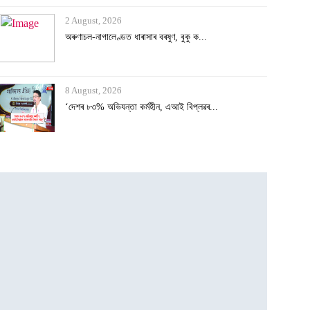
8 August, 2026
‘দেশৰ ৮৩% অভিযন্তা কৰ্মহীন, এআই বিপ্লৱৰ...
3 August, 2026
২৫ হাজাৰৰ স্ব-গণনা সম্পন্ন
3 August, 2026
অসমৰ বানক ৰাষ্ট্ৰীয় সমস্যা ঘোষণাৰ দাবীত...
3 August, 2026
বানাক্ৰান্তক ১০ লাখ টকাকৈ নিদিলে মুখ্যমন...