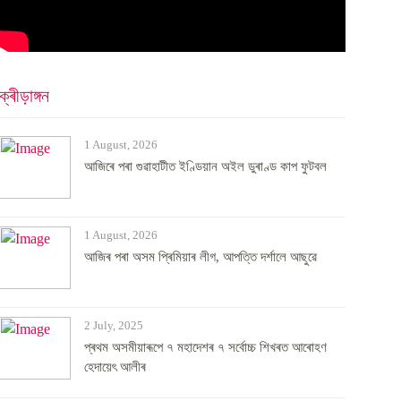
ক্ৰীড়াঙ্গন
1 August, 2026
আজিৰে পৰা গুৱাহাটীত ইণ্ডিয়ান অইল ডুৰাণ্ড কাপ ফুটবল
1 August, 2026
আজিৰ পৰা অসম প্ৰিমিয়াৰ লীগ, আপত্তি দৰ্শালে আছুৱে
2 July, 2025
প্ৰথম অসমীয়াৰূপে ৭ মহাদেশৰ ৭ সৰ্বোচ্চ শিখৰত আৰোহণ
হেদায়েৎ আলীৰ