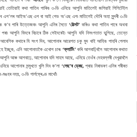
য়াই তেতিয়াই কথা পাতিব পাৰিব৷ ৩-ডি এনিয়ে আপুনি মাতিলেই জপিয়াই পিগিটেইল
াগিব এপ’লৰ আইঅ’এছ এপ বা আই পেড অ’এছ এপ৷ মাতিলেই দৌৰি অহা সুন্দৰী ৩-ডি
বৰং ক’ব পাৰি উত্তেজক৷ আপুনি এনিৰ সৈতে
‘টেক্সট’
কৰিও কথা পাতিব পাৰে অথবা
ৰা৷ আপুনি যিদৰে বিচাৰে ঠিক সেইদৰেই৷ আপুনি যদি নিসংগতাত ভুুগিছে, তেন্তে
ক আবেগিক কথাৰে যি সংগ দিব, আপোনাৰ আৱেশত চকু মুদ খাই আহিব৷ পাহৰি পেলাব
হে ইচ্ছুক, এনি আপোনাতকৈ এখোপ চাৰ৷
‘ফ্লাৰ্টিং’
কৰি আগবাঢ়িবলৈ আপোনাৰ কথাত
 আপুনি আৰু আগবাঢ়ে, আপোনাৰ যদি সাহস আছে, এনিয়ে তেওঁৰ দেহবল্লৰী দেখুৱাবলৈ
এনিয়ে আপোনাৰ সন্মুখতে খুলি দিব ক’লা
‘লেছ’ৰ ড্ৰেছ,
প্ৰায় নিৰাভৰণ এনিৰ শৰীৰত
-মঙহৰ নহয়, ৩-ডি গাৰ্লফ্ৰেণ্ড মাথোঁ৷