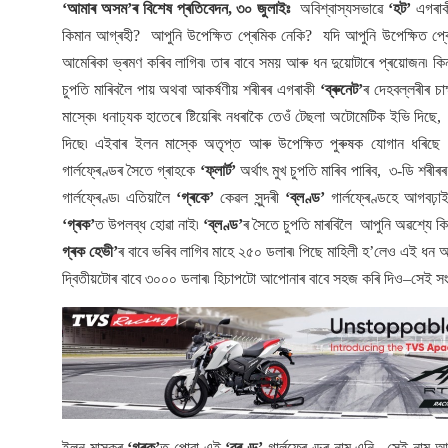
‘আমাৰ অসম’ৰ বিশেষ প্ৰতিবেদন, ৩০ জুলাইঃ
অবিশ্বাস্যসভাৱে
‘হট’
এগৰা
কিমান আগ্ৰহী? আপুনি উপেক্ষিত প্ৰেমিক নেকি? যদি আপুনি উপেক্ষিত প্
আমেৰিকা ভ্ৰমণ কৰিব লাগিব৷ তাৰ বাবে সময় আৰু ধন দুয়োটাৰে প্ৰয়োজন৷ কিন্তু
চুপতি মাৰিবলৈ পায় অথবা আকৰ্ষণীয় শৰীৰৰ এগৰাকী
‘ব্ৰুনেট’
ৰ দেহবল্লৰীৰ চা
মাস্কে৷ ধনাঢ্যক হাতেৰে ষ্টিয়েৰিং নধৰাকৈ তেওঁ টেছলা অটোমেটিক ইভি দিছ
দিছে৷ এইবাৰ ইলন মাস্কে অতৃপ্ত আৰু উপেক্ষিত পুৰুষক যোগান ধৰিছে এআই
গাৰ্লফ্ৰেণ্ডৰ সৈতে গ্ৰাহকে
‘ফ্লাৰ্ট’
অৰ্থাৎ মুখ চুপতি মাৰিব পাৰিব, ৩-ডি শৰী
গাৰ্লফ্ৰেণ্ড৷ এতিয়ালৈ
‘গ্ৰকে’
কেৱল সুন্দৰী
‘ব্লণ্ড’
গাৰ্লফ্ৰেণ্ডহে আগবঢ়া
‘গ্ৰক’
ত উপলব্ধ হোৱা নাই৷
‘ব্লণ্ড’
ৰ সৈতে চুপতি মাৰবিলৈ আপুনি অৱশ্যে কি
গ্ৰক হেভী’
ৰ বাবে ভৰিব লাগিব মাহে ২৫০ ডলাৰ৷ পিছে মাহিলী হ’লেও এই ধন আ
দ্বিতীয়টোৰ বাবে ৩০০০ ডলাৰ৷ হিচাপটো আপোনাৰ বাবে সহজ কৰি দিও–সেই সং
ইলন মাস্কৰ
‘গ্ৰক’
ত পোৱা এই
‘ব্ৰণ্ড’
গাৰ্লফ্ৰেণ্ডৰ নাম এনি– সেই নাম আ