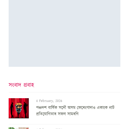
সংবাদ প্ৰবাহ
4 February, 2026
পঞ্চদশ বার্ষিক সদৌ অসম ফেৰেংগাদাও একাংক নাট
প্রতিযোগিতাৰ সফল সামৰণি