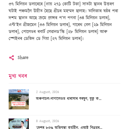
৩৭ মিলিয়ন ডলাৰেৰে [প্ৰায় ২৭১ কোটি টকা] সাতটা স্থানৰ উত্তৰণ
ঘটাই পঞ্চমলৈ উন্নীত হৈছে গ্ৰীচৰ মহম্মদ ছালাহ৷ তালিকাৰ ষষ্ঠৰ পৰা
দশম স্থানত আছে ক্ৰমে ফ্ৰান্সৰ প’ল পগবা [৩৪ মিলিয়ন ডলাৰ],
এণ্ট’ইন গ্ৰীজমেন [৩৩ মিলিয়ন ডলাৰ], গাৰেথ বেল [২৯ মিলিয়ন
ডলাৰ], পোলেণ্ডৰ ৰবাৰ্ট লেৱানড’স্কি [২৮ মিলিয়ন ডলাৰ] আৰু
স্পেইনৰ ডেভিদ ডে গিয়া [২৭ মিলিয়ন ডলাৰ]৷
Share
মুখ্য খবৰ
2 August, 2026
অৰুণাচল-নাগালেণ্ডত ধাৰাসাৰ বৰষুণ, বুকু ক...
8 August, 2026
‘দেশৰ ৮৩% অভিযন্তা কৰ্মহীন, এআই বিপ্লৱৰ...