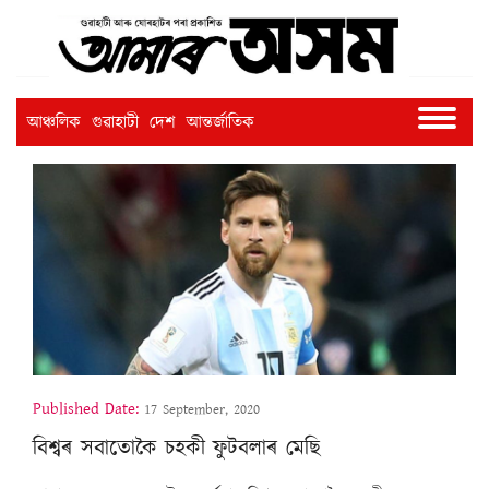
আঞ্চলিক
গুৱাহাটী
দেশ
আন্তৰ্জাতিক
Published Date:
17 September, 2020
বিশ্বৰ সবাতোকৈ চহকী ফুটবলাৰ মেছি