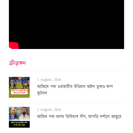
ক্ৰীড়াঙ্গন
1 August, 2026
আজিৰে পৰা গুৱাহাটীত ইণ্ডিয়ান অইল ডুৰাণ্ড কাপ
ফুটবল
1 August, 2026
আজিৰ পৰা অসম প্ৰিমিয়াৰ লীগ, আপত্তি দৰ্শালে আছুৱে