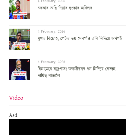
4 February, 2026
চৰকাৰ ভাঙি দিয়াৰ হুংকাৰ অখিলৰ
4 February, 2026
মুখত বিদ্ৰোহ, পেটত ভয় দেৰগাঁও এৰি নিদিয়ে অগপই
4 February, 2026
বিনামেঘে বজ্ৰপাত! জলজীৱনৰ ধন নিদিয়ে কেন্দ্ৰই,
দায়িত্ব ৰাজ্যলৈ
Video
Asd