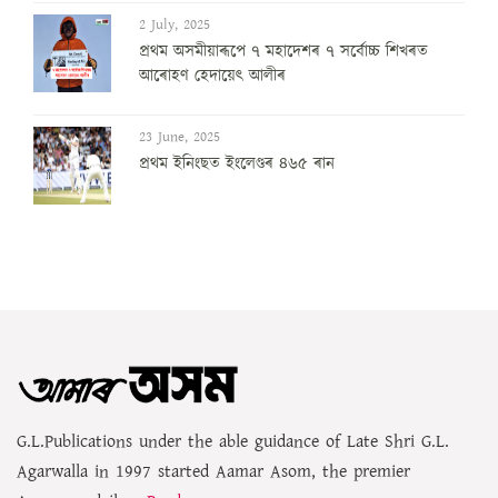
2 July, 2025
প্ৰথম অসমীয়াৰূপে ৭ মহাদেশৰ ৭ সৰ্বোচ্চ শিখৰত
আৰোহণ হেদায়েৎ আলীৰ
23 June, 2025
প্ৰথম ইনিংছত ইংলেণ্ডৰ ৪৬৫ ৰান
G.L.Publications under the able guidance of Late Shri G.L.
Agarwalla in 1997 started Aamar Asom, the premier