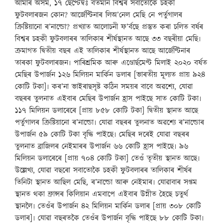
আমাৰ অসম, ১৭ ছেপ্টেম্বঃ বৰ্তমান বিশ্বৰ সবাতোকৈ চহকী
ফুটবলাৰজন কোন? আৰ্জেণ্টিনাৰ লিঅ’নেল মেছি নে পৰ্তুগালৰ
ক্ৰিষ্টিয়ানো ৰ’নাল্ডো? প্ৰখ্যাত আলোচনী ফ’ৰ্বছে প্ৰস্তুত কৰা চলিত বৰ্ষৰ
বিশ্বৰ চহকী ফুটবলাৰৰ তালিকাৰ শীৰ্ষস্থানত আছে ৩৩ বছৰীয়া মেছি৷
ক্ৰমাগত দ্বিতীয় বছৰ এই তালিকাৰ শীৰ্ষস্থানত আছে আৰ্জেণ্টিনাৰ
তাৰকা ফুটবলাৰজন৷ পাৰিশ্ৰমিক আৰু এণ্ডোৰ্ছমেণ্ট মিলাই ২০২০ বৰ্ষত
মেছিৰ উপাৰ্জন ১২৬ মিলিয়ন মাৰ্কিন ডলাৰ [ভাৰতীয় মূল্যত প্ৰায় ৯২৪
কোটি টকা]৷ কৰ’না ভাইৰাছসৃষ্ট কঠিন সময়ৰ বাবে অৱশ্যে, যোৱা
বছৰৰ তুলনাত এইবাৰ মেছিৰ উপাৰ্জন হ্ৰাস পাইছে সাত কোটি টকা৷
১১৭ মিলিয়ন ডলাৰেৰে [প্ৰায় ৮৫৮ কোটি টকা] দ্বিতীয় স্থানত আছে
পৰ্তুগালৰ ক্ৰিষ্টিয়ানো ৰ’নাল্ডো৷ যোৱা বছৰৰ তুলনাত অৱশ্যে ৰ’নাল্ডোৰ
উপাৰ্জন ৫৯ কোটি টকা বৃদ্ধি পাইছে৷ মেছিৰ দৰেই যোৱা বছৰৰ
তুলনাত ব্ৰাজিলৰ নেইমাৰৰ উপাৰ্জন ৬৬ কোটি হ্ৰাস পাইছে৷ ৯৬
মিলিয়ন ডলাৰেৰে [প্ৰায় ৭০৪ কোটি টকা] তেওঁ তৃতীয় স্থানত আছে৷
উল্লেখ্য, যোৱা বছৰো সবাতোকৈ চহকী ফুটবলাৰৰ তালিকাৰ শীৰ্ষৰ
তিনিটা স্থানত আছিল মেছি, ৰ’নাল্ডো আৰু নেইমাৰ৷ যোৱাবাৰ সপ্তম
স্থানত থকা ফ্ৰান্সৰ কিলিয়ান এমবাপে এইবাৰ উন্নীত হৈছে চতুৰ্থ
স্থানলৈ৷ তেওঁৰ উপাৰ্জন ৪২ মিলিয়ন মাৰ্কিন ডলাৰ [প্ৰায় ৩০৮ কোটি
ডলাৰ]৷ যোৱা বছৰতকৈ তেওঁৰ উপাৰ্জন বৃদ্ধি পাইছে ৮৮ কোটি টকা৷