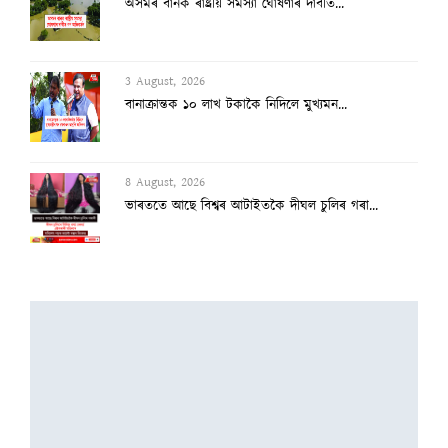
অসমৰ বানক ৰাষ্ট্ৰীয় সমস্যা ঘোষণাৰ দাবীত...
3 August, 2026
বানাক্ৰান্তক ১০ লাখ টকাকৈ নিদিলে মুখ্যমন...
8 August, 2026
ভাৰততে আছে বিশ্বৰ আটাইতকৈ দীঘল চুলিৰ গৰা...
8 August, 2026
‘দেশৰ ৮৩% অভিযন্তা কৰ্মহীন, এআই বিপ্লৱৰ...
3 August, 2026
২৫ হাজাৰৰ স্ব-গণনা সম্পন্ন