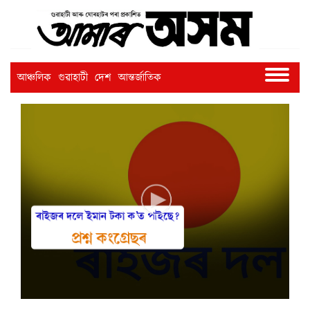
আঞ্চলিক
গুৱাহাটী
দেশ
আন্তৰ্জাতিক