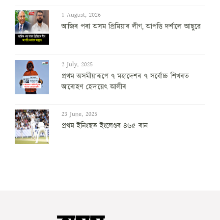
1 August, 2026
আজিৰ পৰা অসম প্ৰিমিয়াৰ লীগ, আপত্তি দৰ্শালে আছুৱে
2 July, 2025
প্ৰথম অসমীয়াৰূপে ৭ মহাদেশৰ ৭ সৰ্বোচ্চ শিখৰত
আৰোহণ হেদায়েৎ আলীৰ
23 June, 2025
প্ৰথম ইনিংছত ইংলেণ্ডৰ ৪৬৫ ৰান