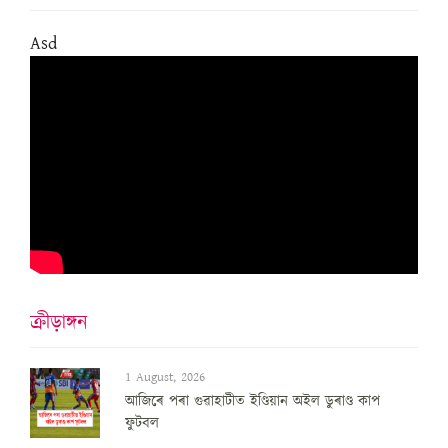
Asd
ক্ৰীড়াঙ্গন
1 August, 2026
আজিৰে পৰা গুৱাহাটীত ইণ্ডিয়ান অইল ডুৰাণ্ড কাপ
ফুটবল