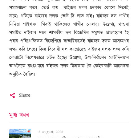
সমালোচনা কৰে৷ তেওঁ কয়– ৰাইজৰ দলৰ চৰকাৰ কোনো দিনেই
নাহে৷ গতিকে ৰাইজৰ দলক ভোট দি লাভ নাই৷ ৰাইজৰ দল গাখীৰ
নিদিয়া গাইগৰু৷ খিৰাই থাকিলেও গাখীৰ নোলায়৷ উল্লেখ্য, থাওৰা
সমষ্টিত ৰাইজৰ দলে শাসকীয় দল বিজেপিৰ সমুখত প্ৰত্যাহ্বান হৈ
পৰাৰ পৰিপ্ৰেক্ষিতত বিজেপিয়ে স্বাভাৱিকতেই ৰাইজৰ দলক আক্ৰমণৰ
লক্ষ্য কৰি লৈছে৷ কিন্তু বিৰোধী দল কংগ্ৰেছেও ৰাইজৰ দলক লক্ষ্য কৰি
লোৱাটো বিশেষভাৱে চৰ্চিত হৈছে৷ উল্লেখ্য, উপ-নিৰ্বাচনৰ কেইদিনমান
আগলৈকে কংগ্ৰেছৰে ৰাইজৰ দলৰ মিত্ৰতাক লৈ কেইবালানি আলোচনা
অনুষ্ঠিত হৈছিল৷
Share
মুখ্য খবৰ
3 August, 2026