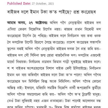
Published Date:
27 October, 2021
ৰাইজৰ দলে ইমান টকা ক’ত পাইছে? প্ৰশ্ন কংগ্ৰেছৰ
আমাৰ অসম, ২৭ অক্টোবৰঃ
অখিল গগৈ নেতৃত্বাধীন ৰাইজৰ দল
এতিয়া কেৱল বিজেপিৰ টাৰ্গেত নহয়৷ ৰাজ্যৰ প্ৰধান বিৰোধী দল
কংগ্ৰেছৰো টাৰ্গেত হৈ পৰিছে৷ ৰাইজৰ দলে নিৰ্বাচনত ব্যয় কৰা ধনক
লৈ দলটোক টাৰ্গেট হিচাপে লৈছে কংগ্ৰেছে৷ প্ৰদেশ কংগ্ৰেছৰ সভাপতি
ভূপেন বৰাই অখিল গগৈ নেতৃত্বাধীন ৰাইজৰ দলক লৈ প্ৰশ্ন কৰি কয়–
ৰাইজৰ দল সৌ সিদিনা জন্ম হোৱা ৰাজনৈতিক দল৷ দলটোৰ এজনেই
মাথোঁ বিধায়ক৷ নিৰ্বাচনৰ প্ৰচাৰত কিমান গাড়ী ঘূৰাইছে ৰাইজৰ দলে৷
শ শ বাইকৰ অংশগ্ৰহণেৰে বিশাল বাইক ৰেলী উলিয়াইছে৷ নিৰ্বাচনত
ইমান ধন ব্যয় কৰিবলৈ ৰাইজৰ দলে টকা ক’ত পালে? অখিল গগৈৰ
কংগ্ৰেছৰে মন মিলিছিল কিন্তু অংক নিমিলিল৷ অখিল গগৈৰ কোনো
অস্তিত্ব নাই৷ ইফালে, মৰিয়নি সমষ্টিৰ বিজেপি প্ৰাৰ্থী ৰূপজ্যোতি কুৰ্মীয়ে
অখিল গগৈক সমালোচনা কৰি কয়– অখিল গগৈ ফ’ৰ টুৱেণ্টী মানুহ৷
তেওঁ টকা লুভিয়াই নহয় এজন প্ৰতাৰকো৷ টকা পালেই আন্দোলন বন্ধ
কৰে অখিল গগৈয়ে৷ মুখ্যমন্ত্ৰী ড॰ হিমন্ত বিশ্ব শৰ্মায়ো ৰাইজৰ দলক