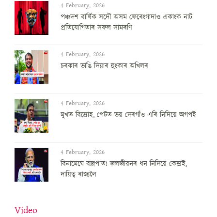
4 February, 2026
পঞ্চদশ বার্ষিক সদৌ অসম ফেৰেংগাদাও একাংক নাট
প্রতিযোগিতাৰ সফল সামৰণি
4 February, 2026
চৰকাৰ ভাঙি দিয়াৰ হুংকাৰ অখিলৰ
4 February, 2026
মুখত বিদ্ৰোহ, পেটত ভয় দেৰগাঁও এৰি নিদিয়ে অগপই
4 February, 2026
বিনামেঘে বজ্ৰপাত! জলজীৱনৰ ধন নিদিয়ে কেন্দ্ৰই,
দায়িত্ব ৰাজ্যলৈ
Video