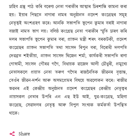
চাহিব গ্ৰন্থ পাঠ কৰি বৰেণ্য নেতা গৰাকীৰ আত্মাৰ চিৰশান্তি কামনা কৰা
হয়৷ ইয়াৰ পিছতে নাগাৰা নামৰ অনুষ্ঠানত প্ৰদেশ কংগ্ৰেছৰ সমূহ
নেতৃত্বই অংশগ্ৰহণ কৰে৷ আনকি সভাপতি ভূপেন কুমাৰ বৰাই নাগাৰা
বজাই নামত ভাগ লয়৷ বলিষ্ঠ কংগ্ৰেছ নেতা গৰাকীৰ স্মৃতি চাৰণ কৰি
দলৰ সভাপতি ভূপেন কুমাৰ বৰা, প্ৰাক্তন মন্ত্ৰী শৰৎ বৰকটকী, প্ৰদেশ
কংগ্ৰেছৰ প্ৰাক্তন সভাপতি তথা সাংসদ ৰিপুন বৰা, বিৰোধী দলপতি
দেৱব্ৰত শইকীয়া, প্ৰাক্তন সাংসদ দ্বিজেন শৰ্মা, কাৰ্যকৰী সভাপতি ৰাণা
গোস্বামী, সাংসদ গৌৰৱ গগৈ, বিধায়ক ৱাজেদ আলী চৌধুৰী, প্ৰমুখ্যে
নেতাসকলে প্ৰয়াত নেতা তৰুণ গগৈৰ ৰাজনৈতিক জীৱনৰ বৃত্তান্ত,
তেওঁৰ জীৱন-দৰ্শন আৰু অসমপ্ৰেমৰ বিষয়ে অৱলোকন কৰে৷ ৰাজীৱ
ভৱনৰ এই কেন্দ্ৰীয় অনুষ্ঠানত প্ৰদেশ কংগ্ৰেছৰ কেন্দ্ৰীয় নেতৃত্বৰ
প্ৰায়সকল নেতাৰ উপৰি এন এছ ইউ আই, যুৱ-কংগ্ৰেছ, মহিলা
কংগ্ৰেছ, সেৱাদলৰ নেতৃত্ব আৰু বিপুল সংখ্যক কৰ্মকৰ্তা উপস্থিত
থাকে৷
Share