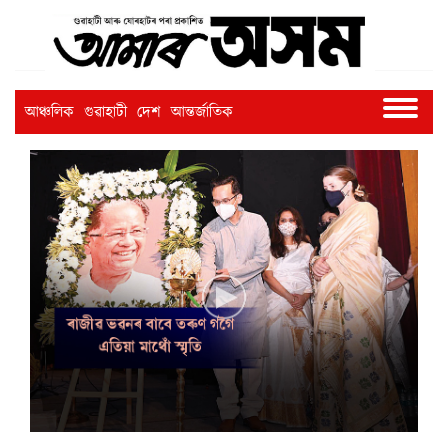
আঞ্চলিক
গুৱাহাটী
দেশ
আন্তৰ্জাতিক