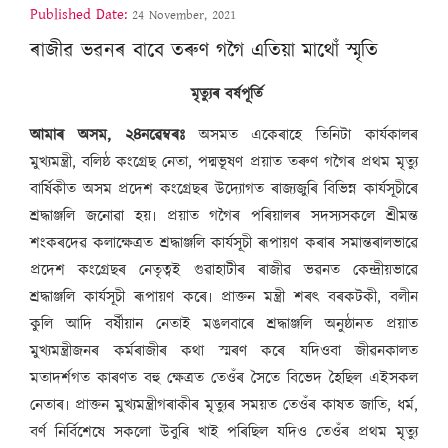
Published Date:
24 November, 2021
ৰাজীৱ ভৱনৰ বাবে তৰুণ গগৈ এতিয়া মাথোঁ স্মৃতি
মৃত্যুৰ বৰ্ষপূৰ্তি
আমাৰ অসম, ২৪নৱেম্বৰঃ
অসমত একেৰাহে তিনিটা কাৰ্যকালৰ
মুখ্যমন্ত্ৰী, বলিষ্ঠ কংগ্ৰেছ নেতা, পদ্মভূষণ প্ৰয়াত তৰুণ গগৈৰ প্ৰথম মৃত্যু
বাৰ্ষিকীত অসম প্ৰদেশ কংগ্ৰেছৰ উদ্যোগত ৰাজ্যজুৰি বিভিন্ন কাৰ্যসূচীৰে
শ্ৰদ্ধাঞ্জলি জনোৱা হয়৷ প্ৰয়াত গগৈৰ পৰিয়ালৰ সদস্যসকলে শ্ৰীমন্ত
শংকৰদেৱ কলাক্ষেত্ৰত শ্ৰদ্ধাঞ্জলি কাৰ্যসূচী ৰূপায়ণ কৰাৰ সমান্তৰালভাৱে
প্ৰদেশ কংগ্ৰেছৰ নেতৃত্বই গুৱাহাটীৰ ৰাজীৱ ভৱনত কেন্দ্ৰীয়ভাৱে
শ্ৰদ্ধাঞ্জলি কাৰ্যসূচী ৰূপায়ণ কৰে৷ প্ৰাক্তন মন্ত্ৰী শৰৎ বৰকটকী, বলীন
কুলি আদি বৰ্ষীয়ান নেতাই মঙলবাৰে শ্ৰদ্ধাঞ্জলি অনুষ্ঠানত প্ৰয়াত
মুখ্যমন্ত্ৰীজনৰ কৰ্মৰাজীৰ কথা স্মৰণ কৰে যদিওবা জীৱনকালত
মতাদৰ্শগত কাৰণত বহু ক্ষেত্ৰত তেওঁৰ সৈতে বিভেদ হৈছিল এইসকল
নেতাৰ৷ প্ৰাক্তন মুখ্যমন্ত্ৰীগৰাকীৰ মৃত্যুৰ সময়ত তেওঁৰ কাষত জাতি, ধৰ্ম,
বৰ্ণ নিৰ্বিশেষে সকলো উবুৰি খাই পৰিছিল যদিও তেওঁৰ প্ৰথম মৃত্যু