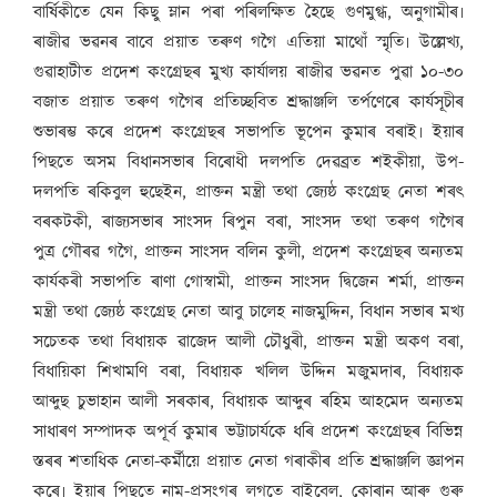
বাৰ্ষিকীতে যেন কিছু ম্লান পৰা পৰিলক্ষিত হৈছে গুণমুগ্ধ, অনুগামীৰ৷
ৰাজীৱ ভৱনৰ বাবে প্ৰয়াত তৰুণ গগৈ এতিয়া মাথোঁ স্মৃতি৷ উল্লেখ্য,
গুৱাহাটীত প্ৰদেশ কংগ্ৰেছৰ মুখ্য কাৰ্যালয় ৰাজীৱ ভৱনত পুৱা ১০-৩০
বজাত প্ৰয়াত তৰুণ গগৈৰ প্ৰতিচ্ছবিত শ্ৰদ্ধাঞ্জলি তৰ্পণেৰে কাৰ্যসূচীৰ
শুভাৰম্ভ কৰে প্ৰদেশ কংগ্ৰেছৰ সভাপতি ভূপেন কুমাৰ বৰাই৷ ইয়াৰ
পিছতে অসম বিধানসভাৰ বিৰোধী দলপতি দেৱব্ৰত শইকীয়া, উপ-
দলপতি ৰকিবুল হুছেইন, প্ৰাক্তন মন্ত্ৰী তথা জ্যেষ্ঠ কংগ্ৰেছ নেতা শৰৎ
বৰকটকী, ৰাজ্যসভাৰ সাংসদ ৰিপুন বৰা, সাংসদ তথা তৰুণ গগৈৰ
পুত্ৰ গৌৰৱ গগৈ, প্ৰাক্তন সাংসদ বলিন কুলী, প্ৰদেশ কংগ্ৰেছৰ অন্যতম
কাৰ্যকৰী সভাপতি ৰাণা গোস্বামী, প্ৰাক্তন সাংসদ দ্বিজেন শৰ্মা, প্ৰাক্তন
মন্ত্ৰী তথা জ্যেষ্ঠ কংগ্ৰেছ নেতা আবু চালেহ নাজমুদ্দিন, বিধান সভাৰ মখ্য
সচেতক তথা বিধায়ক ৱাজেদ আলী চৌধুৰী, প্ৰাক্তন মন্ত্ৰী অকণ বৰা,
বিধায়িকা শিখামণি বৰা, বিধায়ক খলিল উদ্দিন মজুমদাৰ, বিধায়ক
আব্দুছ চুভাহান আলী সৰকাৰ, বিধায়ক আব্দুৰ ৰহিম আহমেদ অন্যতম
সাধাৰণ সম্পাদক অপূৰ্ব কুমাৰ ভট্টাচাৰ্যকে ধৰি প্ৰদেশ কংগ্ৰেছৰ বিভিন্ন
স্তৰৰ শতাধিক নেতা-কৰ্মীয়ে প্ৰয়াত নেতা গৰাকীৰ প্ৰতি শ্ৰদ্ধাঞ্জলি জ্ঞাপন
কৰে৷ ইয়াৰ পিছতে নাম-প্ৰসংগৰ লগতে বাইবেল, কোৰান আৰু গুৰু