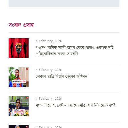
সংবাদ প্ৰবাহ
4 February, 2026
পঞ্চদশ বার্ষিক সদৌ অসম ফেৰেংগাদাও একাংক নাট
প্রতিযোগিতাৰ সফল সামৰণি
4 February, 2026
চৰকাৰ ভাঙি দিয়াৰ হুংকাৰ অখিলৰ
4 February, 2026
মুখত বিদ্ৰোহ, পেটত ভয় দেৰগাঁও এৰি নিদিয়ে অগপই
4 February, 2026