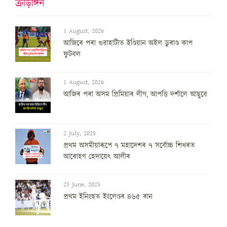
ক্ৰীড়াঙ্গন
1 August, 2026
আজিৰে পৰা গুৱাহাটীত ইণ্ডিয়ান অইল ডুৰাণ্ড কাপ
ফুটবল
1 August, 2026
আজিৰ পৰা অসম প্ৰিমিয়াৰ লীগ, আপত্তি দৰ্শালে আছুৱে
2 July, 2025
প্ৰথম অসমীয়াৰূপে ৭ মহাদেশৰ ৭ সৰ্বোচ্চ শিখৰত
আৰোহণ হেদায়েৎ আলীৰ
23 June, 2025
প্ৰথম ইনিংছত ইংলেণ্ডৰ ৪৬৫ ৰান