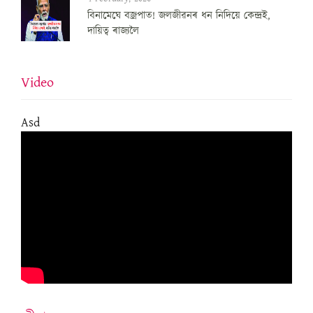
বিনামেঘে বজ্ৰপাত! জলজীৱনৰ ধন নিদিয়ে কেন্দ্ৰই,
দায়িত্ব ৰাজ্যলৈ
Video
Asd