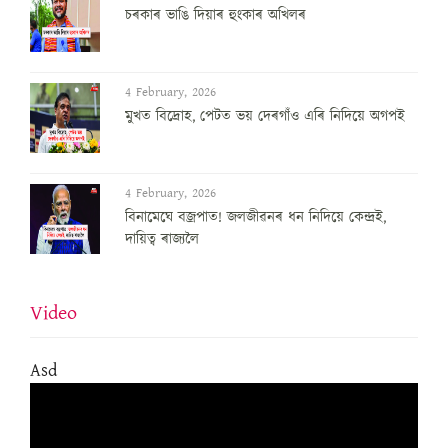
চৰকাৰ ভাঙি দিয়াৰ হুংকাৰ অখিলৰ
4 February, 2026
মুখত বিদ্ৰোহ, পেটত ভয় দেৰগাঁও এৰি নিদিয়ে অগপই
4 February, 2026
বিনামেঘে বজ্ৰপাত! জলজীৱনৰ ধন নিদিয়ে কেন্দ্ৰই,
দায়িত্ব ৰাজ্যলৈ
Video
Asd