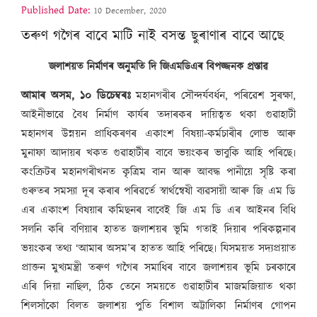
Published Date:
10 December, 2020
তৰুণ গগৈৰ বাবে মাটি নাই বসন্ত ছুৰাণাৰ বাবে আছে
জলাশয়ত নিৰ্মাণৰ অনুমতি দি জিএমডিএৰ বিপজ্জনক প্ৰস্তাৱ
আমাৰ অসম, ১০ ডিচেম্বৰঃ
মহানগৰীৰ সৌন্দৰ্যবৰ্ধন, পৰিৱেশ সুৰক্ষা,
আইনীভাৱে বৈধ নিৰ্মাণ কাৰ্যৰ তদাৰকৰ দায়িত্বত থকা গুৱাহাটী
মহানগৰ উন্নয়ন প্ৰাধিকৰণৰ একাংশ বিষয়া-কৰ্মচাৰীৰ লোভ আৰু
মুনাফা আদায়ৰ খকত গুৱাহাটীৰ বাবে ভয়ংকৰ ভাবুকি আহি পৰিছে৷
কংক্ৰিটৰ মহানগৰীখনত কৃত্ৰিম বান আৰু আবদ্ধ পানীয়ে সৃষ্টি কৰা
গুৰুতৰ সমস্যা দূৰ কৰাৰ পৰিৱৰ্তে স্বাৰ্থন্বেষী ব্যৱসায়ী আৰু জি এম ডি
এৰ একাংশ বিষয়াৰ কমিছনৰ বাবেই জি এম ডি এৰ আইনৰ বিধি
সলনি কৰি বণিয়াৰ হাতত জলাশয়ৰ ভূমি গতাই দিয়াৰ পৰিকল্পনাৰ
ভয়ংকৰ তথ্য ‘আমাৰ অসম’ৰ হাতত আহি পৰিছে৷ যিসময়ত সদ্যপ্ৰয়াত
প্ৰাক্তন মুখ্যমন্ত্ৰী তৰুণ গগৈৰ সমাধিৰ বাবে জলাশয়ৰ ভূমি চৰকাৰে
এৰি দিয়া নাছিল, ঠিক তেনে সময়তে গুৱাহাটীৰ মাজমজিয়াত থকা
শিলসাঁকো বিলত জলাশয় পুতি বিশাল অট্টালিকা নিৰ্মাণৰ গোপন