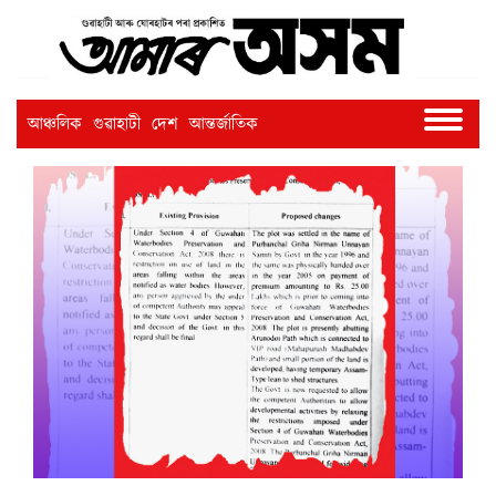
আঞ্চলিক
গুৱাহাটী
দেশ
আন্তৰ্জাতিক