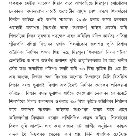
প্ৰকল্পক সেউজ সংকেত দিয়াৰ বাবে আগবাঢ়িছে দিছপুৰ৷ সোণোৱাল
চৰকাৰৰ ‘বদান্যতা’ৰ বাবেই গুৱাহাটীৰ আয়ুস ৰেখা স্বৰূপ শিলসাঁকো
বিললৈ আহিছে এই অশনি সংকেত৷ ২০০৮ চনতে অসম চৰকাৰে
গুৱাহাটী জলাশয় [সংবৰ্ধন আৰু সংৰক্ষণ] আইন প্ৰৱৰ্তন কৰি
শিলসাঁকো বিলৰ সুৰক্ষাৰ পদক্ষেপ গ্ৰহণ কৰিছিল যদিও কাৰ্যতঃ এতিয়া
পুঁজিপতি বণিয়া বিল্ডাৰৰ স্বাৰ্থত শিলসাঁকোৰ জলাশয় পুতি বিশাল
অট্টালিকা নিৰ্মাণৰ পক্ষত থিয় দিছে দিছপুৰ৷ শিলসাকোঁ বিলৰ ‘‘ইক’
ছেনছিটিভ জ’ন’’ৰ অন্তৰ্গত জলাশয় পুতি প্ৰাকৃতিকভাৱে বৈ অহা পানীৰ
সোঁত তথা স্বাভাৱিক গতিপথ সলনি কৰি ৩০ বিঘা ভূমিত জি এম ডি
এৰ অধ্যক্ষ, বিল্ডাৰ তথা বিধায়ক অশোক সিংঘালৰে মিলি বিতৰ্কিত
বিল্ডাৰ বসন্ত ছুৰাণাই বিশাল এপাৰ্টমেণ্ট নিৰ্মাণৰ ভয়ংকৰ পৰিকল্পনা
কৰিছে৷ বিল্ডাৰ বসন্ত ছুৰাণাৰ স্বাৰ্থতে সোণোৱাল চৰকাৰৰ কেবিনেটে
শিলসাঁকো বিলত জলাশয়ৰ ওপৰতে ৩০ বিঘা ভূমিত অট্টালিকা নিৰ্মাণৰ
বাবে জলাশয় সংৰক্ষণ আইনক সংশোধন কৰাৰ বাবে গ্ৰহণ
কৰিবলগীয়া সিদ্ধান্তৰ খচৰাৰ প্ৰতিলিপিও প্ৰস্তুত কৰিছে৷ শিলসাঁকো
বিলত ভূমি আবণ্টন লাভ কৰা ৰাজ্যৰ এটা জাতীয় অনুষ্ঠানৰ কান্ধত
বন্দুক থৈ দিছপুৰক মেনেজ কৰি প্ৰায় তিনি শতাধিক ফ্লেটযুক্ত