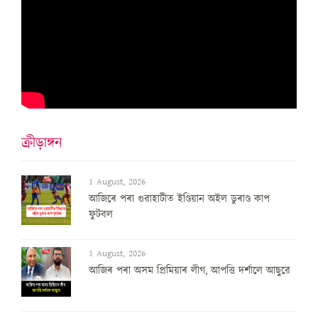
ক্ৰীড়াঙ্গন
1 August, 2026
আজিৰে পৰা গুৱাহাটীত ইণ্ডিয়ান অইল ডুৰাণ্ড কাপ
ফুটবল
1 August, 2026
আজিৰ পৰা অসম প্ৰিমিয়াৰ লীগ, আপত্তি দৰ্শালে আছুৱে