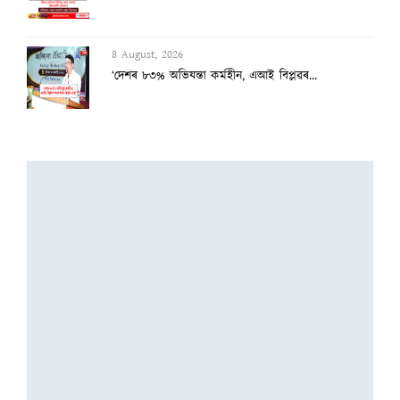
8 August, 2026
‘দেশৰ ৮৩% অভিযন্তা কৰ্মহীন, এআই বিপ্লৱৰ...
3 August, 2026
২৫ হাজাৰৰ স্ব-গণনা সম্পন্ন
3 August, 2026
অসমৰ বানক ৰাষ্ট্ৰীয় সমস্যা ঘোষণাৰ দাবীত...