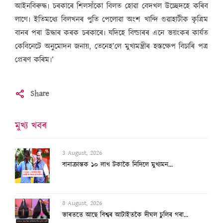
আইনবিৰুদ্ধ৷ চৰকাৰে শিলসাঁকো বিলত হোৱা বেদখল উচ্ছেদহে কৰিব
লাগে৷ ইতিমধ্যে বিলখনৰ পুতি পেলোৱা অংশ খান্দি গুৱাহাটীক কৃত্ৰিম
বানৰ পৰা উদ্ধাৰ কৰক চৰকাৰে৷ যদিহে বিল্ডাৰৰ এনে ভয়ংকৰ কাৰ্যত
কেবিনেটে অনুমোদন জনায়, তেনেহ’লে মুখ্যমন্ত্ৰীৰ হস্তক্ষেপ বিচাৰি পত্ৰ
প্ৰেৰণ কৰিম৷’
Share
মুখ্য খবৰ
3 August, 2026
বানাক্ৰান্তক ১০ লাখ টকাকৈ নিদিলে মুখ্যমন...
8 August, 2026
ভাৰততে আছে বিশ্বৰ আটাইতকৈ দীঘল চুলিৰ গৰা...