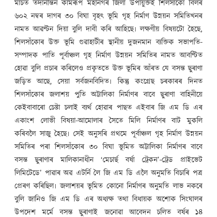
মাৰ্চত তদানীন্তন কামৰূপ মহানগৰ জিলা উপায়ুক্তই শিলসাঁকো বিলৰ
৬০২ নম্বৰ দাগৰ ৩০ বিঘা বৃহৎ ভূমি গৃহ নিৰ্মাণ উন্নয়ন সমিতিখনৰ
নামত আৱণ্টন দিয়া বুলি দাবী কৰি আহিছে৷ লক্ষণীয় বিষয়টো হৈছে,
শিলসাঁকোৰ উক্ত ভূমি গুৱাহাটীৰ স্থানীয় দুজনমান ব্যক্তিক সভাপতি-
সম্পাদক পাতি পূৰ্বাঞ্চল গৃহ নিৰ্মাণ উন্নয়ন সমিতিৰ নামত আবণ্টিত
হোৱা বুলি প্ৰচাৰ কৰিলেও প্ৰকৃততে উক্ত ভূমিৰ আঁৰত যে বসন্ত ছুৰাণা
জড়িত আছে, সেয়া সৰ্বজনবিদিত৷ কিন্তু কংগ্ৰেছ চৰকাৰৰ দিনত
শিলসাঁকোৰ জলাশয় পুতি অট্টালিকা নিৰ্মাণৰ বাবে ছুৰাণা বাহিনীয়ে
কেইবাবাৰো চেষ্টা চলাই ব্যৰ্থ হোৱাৰ পাছত এইবাৰ জি এম ডি এৰ
একাংশ লোভী বিষয়া-আমোলাৰ সৈতে মিলি নিৰ্মাণৰ বাট মুকলি
কৰিবলৈ সাজু হৈছে৷ সেই অনুসৰি প্ৰথমে পূৰ্বাঞ্চল গৃহ নিৰ্মাণ উন্নয়ন
সমিতিৰ পৰা শিলসাঁকোৰ ৩০ বিঘা ভূমিত অট্টালিকা নিৰ্মাণৰ বাবে
বসন্ত ছুৰাণাৰ মালিকানাধীন ‘মেচাৰ্ছ বৰ্ষা ট্ৰেকন’-ট্ৰেড প্ৰাইভেট
লিমিটেডে’ পাৱাৰ অৱ এটৰ্নি লৈ জি এম ডি এলৈ অনুমতি বিচাৰি পত্ৰ
প্ৰেৰণ কৰিছিল৷ জলাশয়ৰ ভূমিত কোনো নিৰ্মাণৰ অনুমতি লাভ নকৰে
বুলি জানিও জি এম ডি এৰ অধ্যক্ষ তথা বিধায়ক অশোক সিংঘালৰ
উপদেশ মৰ্মে বসন্ত ছুৰাণাই জনোৱা আবেদন চলিত বৰ্ষৰ ১৪