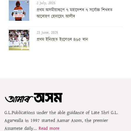
2 July, 2025
প্ৰথম অসমীয়াৰূপে ৭ মহাদেশৰ ৭ সৰ্বোচ্চ শিখৰত
আৰোহণ হেদায়েৎ আলীৰ
23 June, 2025
প্ৰথম ইনিংছত ইংলেণ্ডৰ ৪৬৫ ৰান
G.L.Publications under the able guidance of Late Shri G.L.
Agarwalla in 1997 started Aamar Asom, the premier
Assamese daily...
Read more