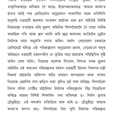
পানীও স্বাভাৱিক সোঁতত শিলসাঁকোৰ সংশ্লিষ্ট ভূমিৰ ওপৰেদি
প্ৰাকৃতিকভাৱে অবিৰাম বৈ আছে৷ উদ্বেগজনকভাৱে ‘আমাৰ অসম’ৰ
হাতত আহি পৰা কেবিনেটত অনুমোদন পাবলগীয়া খচৰা প্ৰতিলিপি
অনুসৰি গুৱাহাটী জলাশয় সংৰক্ষণ আইনৰ ধাৰা ৪ত সন্নিৱিষ্ট নিৰ্দিষ্ট
নিষেধাজ্ঞা প্ৰত্যাহাৰ কৰি ছুৰাণা বাহিনীক শিলসাঁকোলৈ বৈ যোৱা পানীৰ
স্বাভাৱিক গতি আৰু স্থান সলনি কৰি ক্ষুদ্ৰ আকাৰৰ কংক্ৰিটৰ ড্ৰেইন
নিৰ্মাণৰ বাবে অনুমতি প্ৰদান কৰিব৷ অৰ্থাৎ সোণোৱাল চৰকাৰে
কেবিনেটে যদিহে এই পৰিকল্পনাত অনুমোদন জনায়, তেনেহ’লে অদূৰ
ভৱিষ্যতে গুৱাহাটী মহানগৰীত যে কৃত্ৰিম বানে হাহাকাৰ পৰিস্থিতিৰ সৃষ্টি
কৰিব সেয়া খাটাং৷ বিধায়ক অশোক সিংঘাল, বিল্ডাৰ বসন্ত ছুৰাণা
বাহিনীৰ এই ভয়ংকৰ পৰিকল্পনাৰ আঁৰত গুৱাহাটী উন্নয়ন বিভাগৰ মন্ত্ৰী
সিদ্ধাৰ্থ ভট্টাচাৰ্যৰ ব্যক্তিগত সচিব নাৰায়ণ আগৰৱালা আৰু প্ৰাক্তন
বিধায়ক জ্যোতিষ দাস জড়িত থকা বুলিও চৰ্চা লাভ কৰিছে৷ শিলসাঁকো
বিলত বণিয়া গোষ্ঠীৰ অট্টালিকা নিৰ্মাণৰ পৰিকল্পনাৰ তীব্ৰ বিৰোধিতা
কৰিছে ৰাজ্যৰ বিশিষ্ট শিক্ষাবিদ তথা অভিযন্তা ড॰ নিৰ্মল কুমাৰ
চৌধুৰীয়ে৷ এই সন্দৰ্ভত প্ৰতিক্ৰিয়া ব্যক্ত কৰি ড॰ চৌধুৰীয়ে ‘আমাৰ
অসম’ৰ আগত কয়– শিলসাঁকো বিল পুতি নিৰ্মাণৰ পৰিকল্পনা