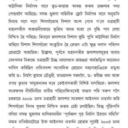
অট্টালিকা নিৰ্মাণৰ বাবে কুচ-কাৱাজ আৰম্ভ কৰাৰ চাঞ্চল্যৰ তথ্য
পোহৰলৈ আহিছে৷ বসন্ত ছুৰাণা বাহিনীক ফ্লেট নিৰ্মাণৰ বাবে অনুমতি
দিয়াৰ লগে লগে শিলসাঁকোৰ বিশাল অংশ পোত গ’লে গুৱাহাটী
মহানগৰীত অভাৱনীয়ভাৱে কৃত্ৰিম বানৰ মাত্ৰা যে বৃদ্ধি পাব সেয়া
নিশ্চিত হৈ পৰিছে৷ কিয়নো জলাশয়ৰ বিশাল ভূমি পুতি অট্টালিকা নিৰ্মাণ
কৰিলে বিশাল শিলসাঁকো সংকুচিত হৈ কেৱল এটা ক্ষুদ্ৰ নলাত পৰিণত
হোৱাটো স্বাভাৱিক৷ উল্লেখ্য, পূৰ্বতে মহানগৰীৰ জলাশয়সমূহৰ অবাধ
বেদখলৰ বিৰুদ্ধে গুৱাহাটী উচ্ছ ন্যায়ালয়ত ৰাজহুৱা স্বাৰ্থজড়িত আবেদন
দাখিল কৰিছিল প্ৰথিতযশা সাংবাদিক হোমেন বৰগোহাঞিকে প্ৰমুখ্য
কৰি ড॰ নিৰ্মল কুমাৰ চৌধুৰী, মাধৱানন্দ বৰদলৈ, ড॰ ৰবীন্দ্ৰ নাথ আৰু
প্ৰণৱ কুমাৰ তালুকদাৰৰ দৰে কেইবাগৰাকী বিশিষ্ট নাগৰিকে৷ জলাশয়
সংৰক্ষণৰ দীৰ্ঘদিনীয়া দাবীৰ পৰিপ্ৰেক্ষিততেই বাধ্যত পৰি তৰুণ গগৈ
চৰকাৰে ২০০৮ চনত গুৱাহাটী জলাশয় সংৰক্ষণ আইনখন প্ৰৱৰ্তন কৰি
শিলসাঁকো বিলৰ সুৰক্ষা নিশ্চিত কৰাৰ চেষ্টা চলাইছিল৷ কিন্তু পুঁজিপতি
বণিয়া বসন্ত ছুৰাণাৰ মালিকানাধীন ‘পূৰ্বাঞ্চল গৃহ নিৰ্মাণ উন্নয়ন সমিতি’
নামৰ প্ৰতিষ্ঠানটোৱে উক্ত আইনখন প্ৰৱৰ্তন হোৱাৰ পূৰ্বেই ২০০৫ চনৰ