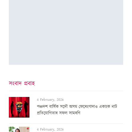
সংবাদ প্ৰবাহ
4 February, 2026
পঞ্চদশ বার্ষিক সদৌ অসম ফেৰেংগাদাও একাংক নাট
প্রতিযোগিতাৰ সফল সামৰণি
4 February, 2026