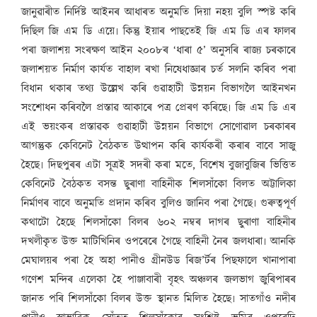
জানুৱাৰীত নিৰ্দিষ্ট আইনৰ আধাৰত অনুমতি দিয়া নহয় বুলি স্পষ্ট কৰি
দিছিল জি এম ডি এয়ে৷ কিন্তু ইয়াৰ পাছতেই জি এম ডি এৰ ফালৰ
পৰা জলাশয় সংৰক্ষণ আইন ২০০৮ৰ ‘ধাৰা ৫’ অনুসৰি ৰাজ্য চৰকাৰে
জলাশয়ত নিৰ্মাণ কাৰ্যত বাহাল ৰখা নিষেধাজ্ঞাৰ চৰ্ত সলনি কৰিব পৰা
বিধান থকাৰ তথ্য উল্লেখ কৰি গুৱাহাটী উন্নয়ন বিভাগলৈ আইনখন
সংশোধন কৰিবলৈ প্ৰস্তাৱ আকাৰে পত্ৰ প্ৰেৰণ কৰিছে৷ জি এম ডি এৰ
এই ভয়ংকৰ প্ৰস্তাৱক গুৱাহাটী উন্নয়ন বিভাগে সোণোৱাল চৰকাৰৰ
আগন্তুক কেবিনেট বৈঠকত উত্থাপন কৰি কাৰ্যকৰী কৰাৰ বাবে সাজু
হৈছে৷ দিছপুৰৰ এটা সূত্ৰই সদৰী কৰা মতে, বিশেষ বুজাবুজিৰ ভিত্তিত
কেবিনেট বৈঠকত বসন্ত ছুৰাণা বাহিনীক শিলসাঁকো বিলত অট্টালিকা
নিৰ্মাণৰ বাবে অনুমতি প্ৰদান কৰিব বুলিও জানিব পৰা গৈছে৷ গুৰুত্বপূৰ্ণ
কথাটো হৈছে শিলসাঁকো বিলৰ ৬০২ নম্বৰ দাগৰ ছুৰাণা বাহিনীৰ
দখলীকৃত উক্ত মাটিখিনিৰ ওপৰেৰে গৈছে বাহিনী নৈৰ জলধাৰা৷ আনকি
মেঘালয়ৰ পৰা হৈ অহা পানীও গ্ৰীনউড ৰিজ’ৰ্টৰ পিছফালে খানাপাৰা
গণেশ মন্দিৰ এলেকা হৈ পাঞ্জাবাৰী বৃহৎ অঞ্চলৰ জলভাগ জুৰিপাৰৰ
জানত পৰি শিলসাঁকো বিলৰ উক্ত স্থানত মিলিত হৈছে৷ সাতগাঁও নদীৰ