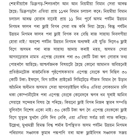
শেহতীয়াকৈ ডিব্ৰুগড়-শিলচৰলৈ আন আন নিয়মীয়া বিমান সেৱা আৰম্ভ
হৈছে৷ ডিব্ৰুগড়লৈ এতিয়া প্ৰায় ১১খন বিমান চলাচল কৰে৷ নিয়মীয়া বিমান
চলাচল আৰম্ভ হোৱাৰ বাবেই প্ৰায় ১১ দিন পূৰ্বে অসম পৰ্যটন উন্নয়ন
নিগমৰ ফালৰ পৰা ফ্লাই বিগৰ সেৱা বন্ধ কৰি দিয়া হৈছে৷ কিন্তু পৰ্যটন
উন্নয়ন নিগমৰ ফালৰ পৰা ফ্লাই বিগক বৰ বেছি ৰাজ সাহায্য দিবলগীয়া
হোৱা নাই৷’ অৱশ্যে পৰ্যটন উন্নয়ন নিগমৰ অধ্যক্ষই এই যুক্তি দিলেও ফ্লাই
বিগে অসমৰ পৰা ৰাজ সাহায্য আদায় কৰাই নহয়, অসমত সেৱা
আগবঢ়োৱাৰ নামত এপেক্স বেংকৰ পৰা ৩০ কোটি টকা ঋণ লোৱাৰ তথ্য
পোহৰলৈ আহিছে৷ আশ্চৰ্যজনক বিষয়টো হৈছে কোনো আমানত অবিহনেই
প্ৰতিষ্ঠানটোক ৰাজনৈতিক পৃষ্ঠপোষকতাত এপেক্স বেংকে ঋণ দিছিল ৩০
কোটি টকা৷ ইফালে, বিগ চাৰ্টাৰ প্ৰাইভেট লিমিটেডে লীজত বিমান লৈ উড়ান
আঁচনিৰ অধীনত অসমত সেৱা আগবঢ়াইছিল যদিও এতিয়া লোকচানত চলি
থকা কোম্পানীটোৰ পৰা এপেক্স বেংকে কেনেদৰে ঋণৰ ধন ঘূৰাই আনিব
সেয়াহে সন্দেহৰ বিষয় হৈ পৰিছে৷ কিয়নো ফ্লাই বিগৰ নিজৰ স্থাৱৰ সম্পত্তি
বুলিবলৈ বিশেষ একো নাই৷ ৩০ কোটি টকা ঋণ লৈ এপেক্স বেংককো ফ্লাই
বিগে মৃত্যুৰ মুখলৈ ঠেলি দিব নেকি, এয়া এতিয়া সৰ্বত্ৰ চৰ্চা লাভ কৰিছে৷
উল্লেখ্য, মুখ্যমন্ত্ৰী হিমন্ত বিশ্ব শৰ্মাৰ উপস্থিতত অসম পৰ্যটন উন্নয়ন নিগমৰ
পৰিচালন সঞ্চালক কুমাৰ পদ্মপাণি বৰা আৰু ফ্লাইবিগৰ সঞ্চালক সঞ্জয়