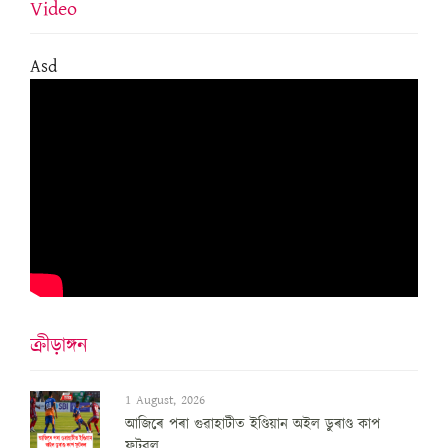
Video
Asd
ক্ৰীড়াঙ্গন
1 August, 2026
আজিৰে পৰা গুৱাহাটীত ইণ্ডিয়ান অইল ডুৰাণ্ড কাপ
ফুটবল