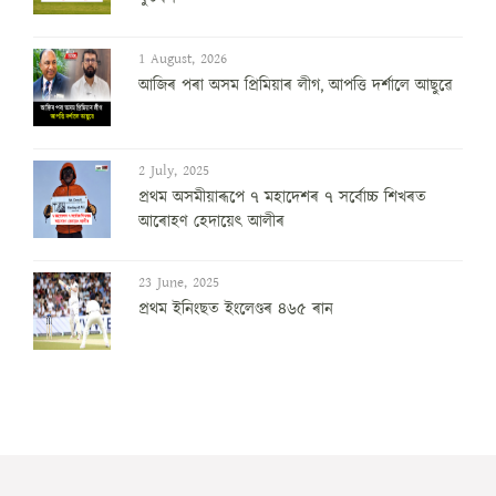
1 August, 2026
আজিৰ পৰা অসম প্ৰিমিয়াৰ লীগ, আপত্তি দৰ্শালে আছুৱে
2 July, 2025
প্ৰথম অসমীয়াৰূপে ৭ মহাদেশৰ ৭ সৰ্বোচ্চ শিখৰত
আৰোহণ হেদায়েৎ আলীৰ
23 June, 2025
প্ৰথম ইনিংছত ইংলেণ্ডৰ ৪৬৫ ৰান