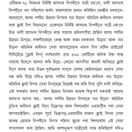
এটিআৰ-৭২ বিমানৰ নিৰ্দিষ্ট আসনৰ বিপৰীতে যাত্ৰী নহ’লে, খালী আসনৰ
বিপৰীতে ধন পৰিশোধ অৰ্থাৎ ৰাজসাহায্য প্ৰদান কৰিছিল কেন্দ্ৰীয় চৰকাৰে৷
আনহাতে, অসম পৰ্যটন উন্নয়ন নিগমৰ ‘নন উড়ান’ আঁচনিৰ অধীনত চলাচল
কৰা ফ্লাই বিগ বিমানতো একেদৰে নিৰ্দিষ্ট আসনৰ বিপৰীতে যাত্ৰী নহ’লে
উক্ত খালী আসনৰ বিপৰীতে ৰাজ সাহায্য ভৰিবলগীয়া হৈছিল অসম পৰ্যটন
উন্নয়ন নিগমে৷ লক্ষণীয়ভাৱে কেন্দ্ৰ আৰু ৰাজ্য চৰকাৰৰ ‘উড়ান’ আৰু ‘নন
উড়ান’ আঁচনিৰ অধীনত সেৱা আগবঢ়োৱাৰ নামত বিগ চাৰ্টাৰ প্ৰাইভেট
লিমিটেডে [ফ্লাই বিগ] বৰ্তমানলৈ প্ৰায় ৫০০ কোটিৰো অধিক টকা ৰাজ
সাহায্য হিচাপে আদায় কৰি নিয়ে৷ কোনো আগতীয়া জাননী অবিহনে ফ্লাই
বিগে অসম তথা উত্তৰ-পূৰ্বাঞ্চলৰ লগতে দেশৰ কেইবাখনো চহৰত সেৱা
বন্ধ কৰি দিয়ে যদিও অসম পৰ্যটন উন্নয়ন নিগমৰ অধীনৰ ‘নন উড়ান’
আঁচনিৰ ফ্লাই বিগৰ সেৱা নিগমেহে নিজেই বন্ধ কৰি দিয়া বুলি দাবী কৰিছে৷
এই সন্দৰ্ভত অসম পৰ্যটন উন্নয়ন নিগমৰ অধ্যক্ষ ৰিতুপৰ্ণ বৰুৱাই ‘আমাৰ
অসম’ৰ আগত কয়– ‘অসম পৰ্যটন উন্নয়ন নিগমৰে ‘নন উড়ান’ আঁচনিৰ
চুক্তিৰ অধীনত ফ্লাই বিগে ডিব্ৰুগড় আৰু শিলচৰলৈ গুৱাহাটীৰ পৰা সেৱা
আগবঢ়াইছিল৷ এবছৰ পূৰ্বে ডিব্ৰুগড়-গুৱাহাটীৰ মাজত ফ্লাই বিগৰ সেৱা
আৰম্ভ হোৱাৰ বিপৰীতে বিগত পহিলা জুনৰ পৰা শিলচৰলৈ এই সেৱা
সম্প্ৰসাৰণ কৰা হৈছিল৷ আমি আশানুৰূপ যাত্ৰীয়েই লাভ কৰিছিলোঁ যদিও