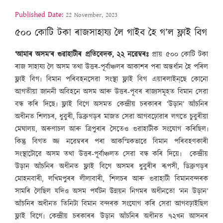
Published Date:
22 November, 2023
৫০০ কোটি টকা ৰাজসাহায্য লৈ গাইব হৈ গ’ল ফ্লাই বিগ
‘আমাৰ অসম’ৰ গুৱাহাটীৰ প্ৰতিবেদক, ২২ নৱেম্বৰঃ
প্ৰায় ৫০০ কোটি টকা
ৰাজ সাহায্য লৈ অসম তথা উত্তৰ-পূৰ্বাঞ্চলৰ আকাশৰ পৰা অন্তৰ্ধান হৈ পৰিল
ফ্লাই বিগ৷ বিমান পৰিবহনসেৱা সংস্থা ফ্লাই বিগ এয়াৰলাইন্‌ছে কোনো
আগতীয়া জাননী অবিহনে অসম আৰু উত্তৰ-পূবৰ ৰাজ্যসমূহত বিমান সেৱা
বন্ধ কৰি দিছে৷ ফ্লাই বিগে অসমত কেন্দ্ৰীয় চৰকাৰৰ ‘উড়ান’ আঁচনিৰ
অধীনত শিলচৰ, ধুবুৰী, ডিব্ৰুগড়ৰ মাজত সেৱা আগবঢ়োৱাৰ লগতে চুবুৰীয়া
মেঘালয়, অৰুণাচল আৰু ত্ৰিপুৰাৰ সৈতেও গুৱাহাটীক সংযোগ কৰিছিল৷
কিন্তু বিগত জ্জ নৱেম্বৰৰ পৰা আকস্মিকভাৱে বিমান পৰিবহণকাৰী
সংস্থাটোৱে অসম তথা উত্তৰ-পূৰ্বাঞ্চলত সেৱা বন্ধ কৰি দিয়ে৷ কেন্দ্ৰীয়
উড়ান আঁচনিৰ অধীনত ফ্লাই বিগে অসমৰ ধুবুৰীৰ ৰূপসী, ডিব্ৰুগড়ৰ
মোহনবাৰী, লখিমপুৰৰ লীলাবাৰী, শিলচৰ আৰু গুৱাহাটী বিমানবন্দৰক
সামৰি লৈছিল যদিও অসম পৰ্যটন উন্নয়ন নিগমৰ অধীনতো ‘নন উড়ান’
আঁচনিৰ অধীনত তিনিটা বিমান বন্দৰক সংযোগ কৰি সেৱা আগবঢ়াইছিল
ফ্লাই বিগে৷ কেন্দ্ৰীয় চৰকাৰৰ উড়ান আঁচনিৰ অধীনত ৭২খন আসনৰ