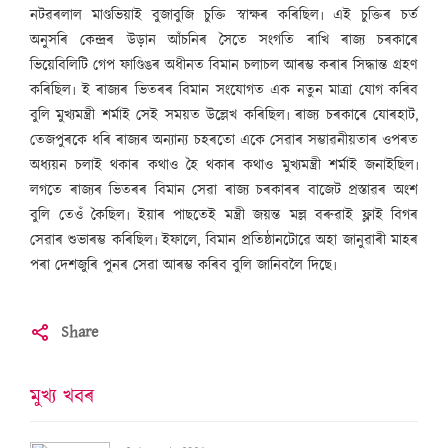
নটৱৰলাল মাণ্ডভিয়াই বুজাবুজি চুক্তি স্বাক্ষৰ কৰিছিল৷ এই চুক্তিৰ চৰ্ত
অনুসৰি কেন্দ্ৰৰ উড়ান আঁচনিৰ সৈতে সংগতি ৰাখি ৰাজ্য চৰকাৰে
ভিয়েবিলিটি গেপ ফাণ্ডিঙৰ অধীনত বিমান চলাচল আৰম্ভ কৰাৰ সিদ্ধান্ত গ্ৰহণ
কৰিছিল৷ ই ৰাজ্যৰ ভিতৰৰ বিমান সংযোগত এক নতুন মাত্ৰা যোগ কৰিব
বুলি মুখ্যমন্ত্ৰী শৰ্মাই সেই সময়ত উল্লেখ কৰিছিল৷ ৰাজ্য চৰকাৰে যোৰহাট,
তেজপুৰকে ধৰি ৰাজ্যৰ অন্যান্য চহৰতো একে সেৱাৰ সম্ভাৱনীয়তাৰ ওপৰত
অধ্যয়ন চলাই থকাৰ কথাও হৈ থকাৰ কথাও মুখ্যমন্ত্ৰী শৰ্মাই জনাইছিল৷
লগতে ৰাজ্যৰ ভিতৰৰ বিমান সেৱা ৰাজ্য চৰকাৰৰ বাজেট প্ৰস্তাৱৰ অংশ
বুলি তেওঁ কৈছিল৷ ইয়াৰ পাছতেই মন্ত্ৰী জয়ন্ত মল্ল বৰুৱাই ফ্লাই বিগৰ
সেৱাৰ শুভাৰম্ভ কৰিছিল৷ ইফালে, বিমান প্ৰতিষ্ঠানটোৱে অহা জানুৱাৰী মাহৰ
পৰা দেশজুৰি পুনৰ সেৱা আৰম্ভ কৰিব বুলি জানিবলৈ দিছে৷
Share
মুখ্য খবৰ