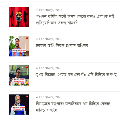
4 February, 2026
পঞ্চদশ বার্ষিক সদৌ অসম ফেৰেংগাদাও একাংক নাট
প্রতিযোগিতাৰ সফল সামৰণি
4 February, 2026
চৰকাৰ ভাঙি দিয়াৰ হুংকাৰ অখিলৰ
4 February, 2026
মুখত বিদ্ৰোহ, পেটত ভয় দেৰগাঁও এৰি নিদিয়ে অগপই
4 February, 2026
বিনামেঘে বজ্ৰপাত! জলজীৱনৰ ধন নিদিয়ে কেন্দ্ৰই,
দায়িত্ব ৰাজ্যলৈ