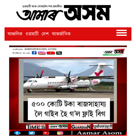
আঞ্চলিক
গুৱাহাটী
দেশ
আন্তৰ্জাতিক