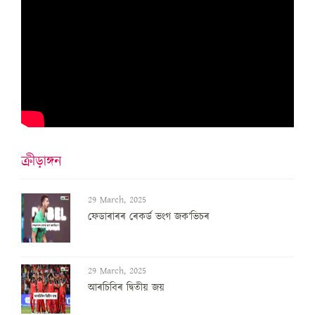
ক্ৰীড়াঙ্গন
29 March, 2025
ফেডাৰাৰৰ ৰেকৰ্ড ভংগ জক’ভিচৰ
29 March, 2025
আৰচিবিৰ দ্বিতীয় জয়