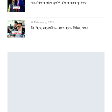
আমেৰিকাৰ বাবে মুকলি হ’ল ভাৰতৰ কৃষিখণ্ড
8 February, 2026
কি হৈছে মহানগৰীত? হাতে হাতে পিষ্টল, ফেচব...
8 February, 2026
মামা মিয়া!
6 February, 2026
মেট্ৰিকত প্ৰথম হোৱা যুগলে নেতৃত্ব দিছে আ...