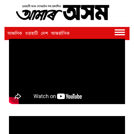
আঞ্চলিক
গুৱাহাটী
দেশ
আন্তৰ্জাতিক