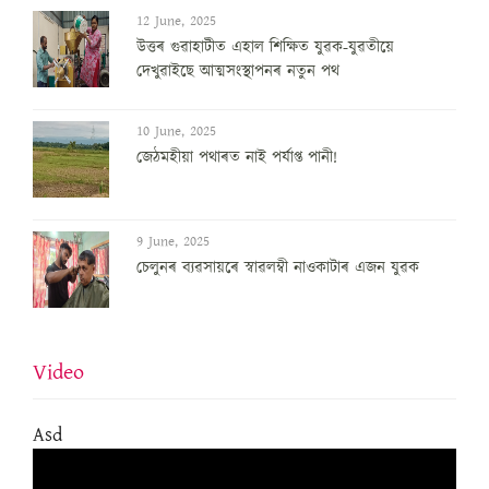
12 June, 2025
উত্তৰ গুৱাহাটীত এহাল শিক্ষিত যুৱক-যুৱতীয়ে
দেখুৱাইছে আত্মসংস্থাপনৰ নতুন পথ
10 June, 2025
জেঠমহীয়া পথাৰত নাই পৰ্যাপ্ত পানী!
9 June, 2025
চেলুনৰ ব্যৱসায়ৰে স্বাৱলম্বী নাওকাটাৰ এজন যুৱক
Video
Asd