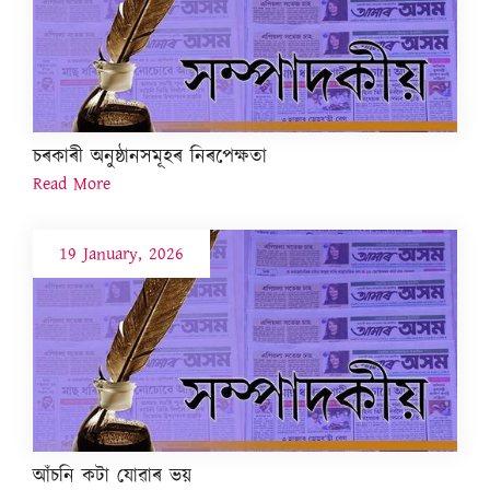
চৰকাৰী অনুষ্ঠানসমূহৰ নিৰপেক্ষতা
Read More
19 January, 2026
আঁচনি কটা যোৱাৰ ভয়