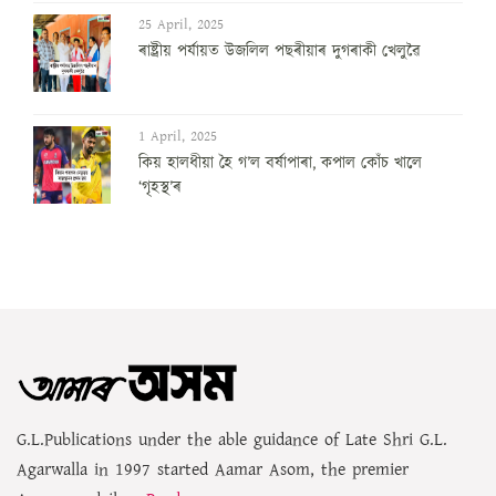
25 April, 2025
ৰাষ্ট্ৰীয় পৰ্যায়ত উজলিল পছৰীয়াৰ দুগৰাকী খেলুৱৈ
1 April, 2025
কিয় হালধীয়া হৈ গ’ল বৰ্ষাপাৰা, কপাল কোঁচ খালে
‘গৃহস্থ’ৰ
G.L.Publications under the able guidance of Late Shri G.L.
Agarwalla in 1997 started Aamar Asom, the premier