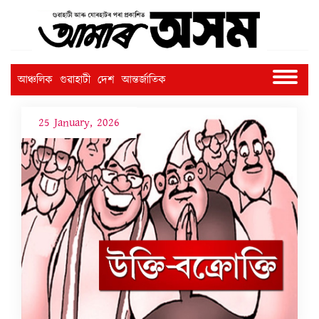
আঞ্চলিক
গুৱাহাটী
দেশ
আন্তৰ্জাতিক
25 January, 2026