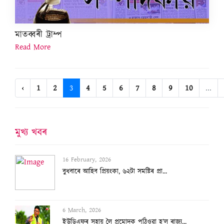
মাতব্বৰী ট্ৰাম্প
Read More
‹
1
2
3
4
5
6
7
8
9
10
...
মুখ্য খবৰ
16 February, 2026
বুধবাৰে আহিব প্ৰিয়ংকা, ৬২টা সমষ্টিৰ প্ৰা...
6 March, 2026
ইউডিএফৰ সহায় লৈ প্ৰমোদক পঠিওৱা হ’ল ৰাজ্য...