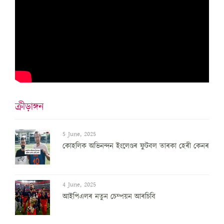
ক্ৰীড়াঙ্গন
5 June, 2025
কোহলিক অভিনন্দন ইংলেণ্ডৰ ফুটবল তাৰকা হেৰী কেনৰ
4 June, 2025
আইপিএলৰ নতুন চেম্পয়ন আৰচিবি