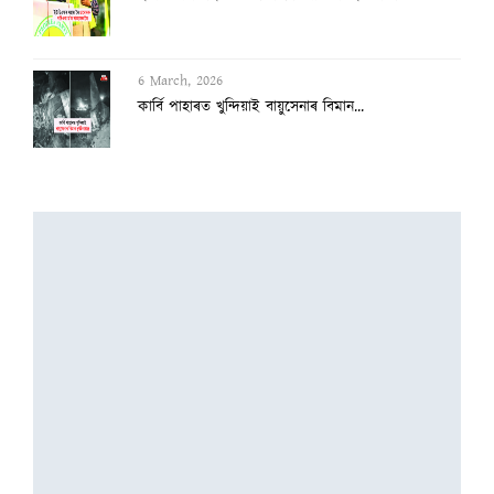
6 March, 2026
কাৰ্বি পাহাৰত খুন্দিয়াই বায়ুসেনাৰ বিমান...
1 March, 2026
বিহাৰ মডেলত ভোট ঘোষণাৰ ঠিক পূৰ্বে অসমতো...
16 February, 2026
আজি অসমলৈ আহিব নিৰ্বাচন আয়োগৰ দল