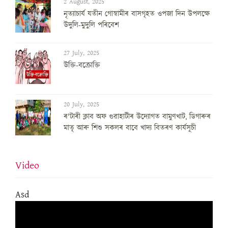
2 August, 2025
নৃত্যাচাৰ্য যতীন গোস্বামীৰ বাসগৃহত ওপজা দিন উপলক্ষে
উদুলি-মুদুলি পৰিবেশ
27 July, 2025
উক্তি-বক্ৰোক্তি
20 July, 2025
ৰ'টাৰী ক্লাব অফ গুৱাহাটীৰ উদ্যোগত বামুণখাট, ডিগাৰুৰ
মাতৃ আৰু শিশু সকলৰ বাবে খাদ্য বিতৰণ কাৰ্যসূচী
Video
Asd