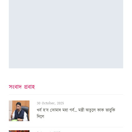
সংবাদ প্ৰবাহ
30 October, 2025
খৰ্ব হ’ব তোমাৰ মহা গৰ্ব... মন্ত্ৰী অতুলে কাক ভাবুকি
দিলে