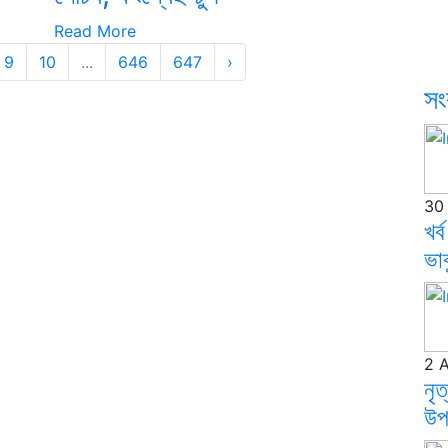
Read More
9
10
...
646
647
›
সং
30
খৰ্
ভাব
2 
নৃত
উপ