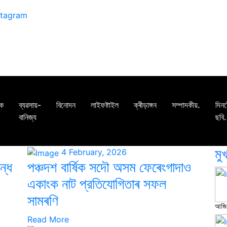
িক
ব্যৱসায়-
বিনোদন
লাইফষ্টাইল
ক্ৰীড়াঙ্গন
সম্পাদকীয়.
দিন
বানিজ্য
ছবি.
মু
4 February, 2026
ন্ধ
পঞ্চদশ বার্ষিক সদৌ অসম ফেৰেংগাদাও
একাংক নাট প্রতিযোগিতাৰ সফল
সামৰণি
আজি 
Read More