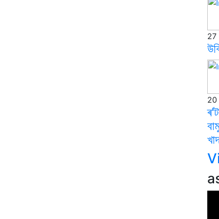
27 
উক
20 
ৰ'
বা
খাদ
V
a