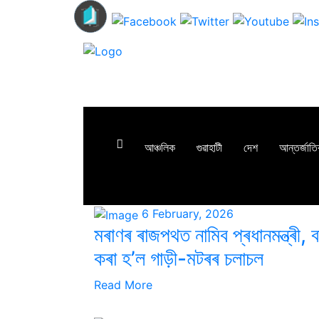
আঞ্চলিক
গুৱাহাটী
দেশ
আন্তৰ্জাত
6 February, 2026
মৰাণৰ ৰাজপথত নামিব প্ৰধানমন্ত্ৰী, ব
কৰা হ’ল গাড়ী-মটৰৰ চলাচল
Read More