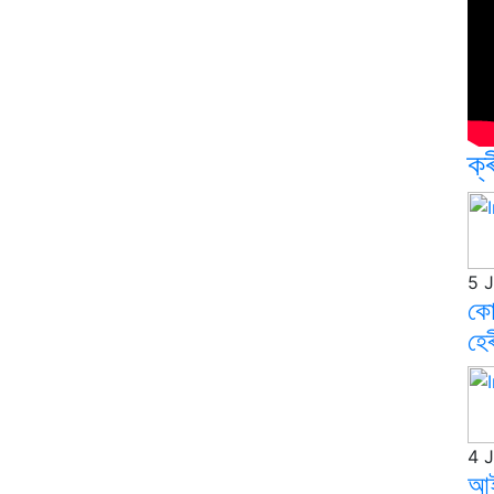
ক্ৰ
5 
কো
হে
4 
আই