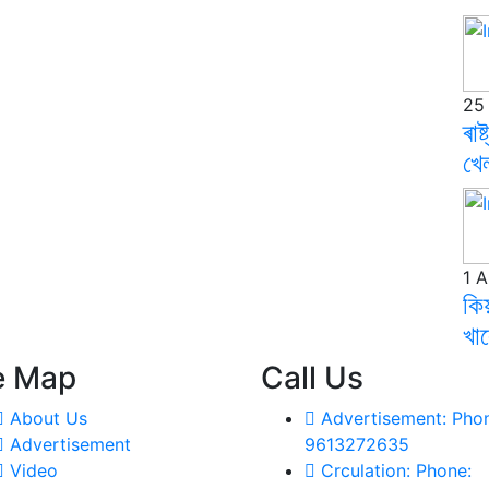
25 
ৰাষ
খেল
1 A
কিয়
খাল
e Map
Call Us
About Us
Advertisement:
Phon
Advertisement
9613272635
Video
Crculation:
Phone: