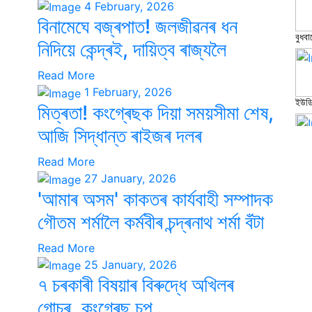
4 February, 2026
বিনামেঘে বজ্ৰপাত! জলজীৱনৰ ধন
বুধবা
নিদিয়ে কেন্দ্ৰই, দায়িত্ব ৰাজ্যলৈ
Read More
1 February, 2026
ইউডি
মিত্ৰতা! কংগ্ৰেছক দিয়া সময়সীমা শেষ,
আজি সিদ্ধান্ত ৰাইজৰ দলৰ
Read More
কাৰ্ব
27 January, 2026
'আমাৰ অসম' কাকতৰ কাৰ্যবাহী সম্পাদক
গৌতম শৰ্মালৈ কৰ্মবীৰ চন্দ্ৰনাথ শৰ্মা বঁটা
বিহা
Read More
25 January, 2026
৭ চৰকাৰী বিষয়াৰ বিৰুদ্ধে অখিলৰ
গোচৰ, কংগ্ৰেছ চুপ