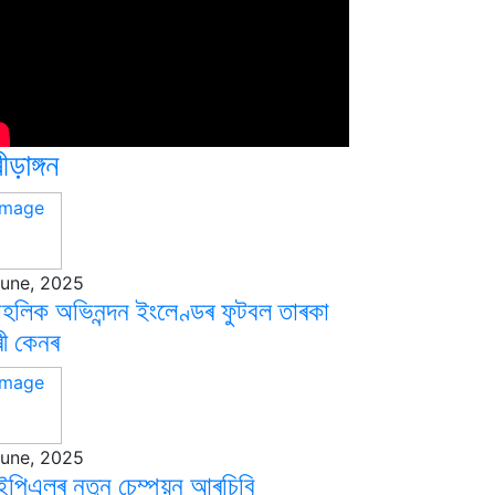
ীড়াঙ্গন
June, 2025
হলিক অভিনন্দন ইংলেণ্ডৰ ফুটবল তাৰকা
ৰী কেনৰ
June, 2025
পিএলৰ নতুন চেম্পয়ন আৰচিবি