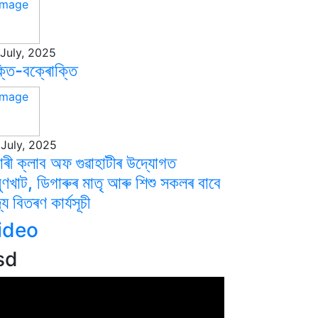
July, 2025
্তি-বক্ৰোক্তি
July, 2025
টাৰী ক্লাব অফ গুৱাহাটীৰ উদ্যোগত
মুণখাট, ডিগাৰুৰ মাতৃ আৰু শিশু সকলৰ বাবে
্য বিতৰণ কাৰ্যসূচী
ideo
sd