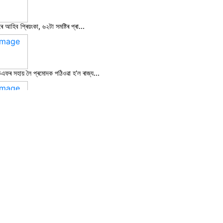
16 February, 2026
ৰে আহিব প্ৰিয়ংকা, ৬২টা সমষ্টিৰ প্ৰা...
6 March, 2026
এফৰ সহায় লৈ প্ৰমোদক পঠিওৱা হ’ল ৰাজ্য...
6 March, 2026
ি পাহাৰত খুন্দিয়াই বায়ুসেনাৰ বিমান...
1 March, 2026
ৰ মডেলত ভোট ঘোষণাৰ ঠিক পূৰ্বে অসমতো...