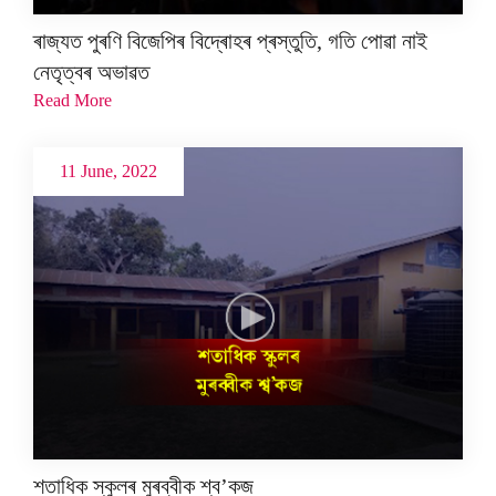
ৰাজ্যত পুৰণি বিজেপিৰ বিদ্ৰোহৰ প্ৰস্তুতি, গতি পোৱা নাই
নেতৃত্বৰ অভাৱত
Read More
11 June, 2022
শতাধিক স্কুলৰ মুৰব্বীক শ্ব’কজ