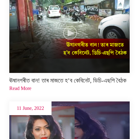
ঊষানগৰীত বান! তাৰ মাজতে হ’ব কেবিনেট, ডিচি-এছপি বৈঠক
Read More
11 June, 2022