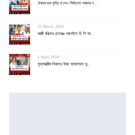
মন্ত্ৰী ৰঞ্জিতৰ চেলেঞ্জঃ বৰপেটাত চি পি আ...
1 April, 2024
মুখ্যমন্ত্ৰীৰ বিৰুদ্ধে উচ্ছ ন্যায়ালয়ত ভূ...
1 April, 2024
আয়কৰৰ জালত চট্‌ফটাইছে কংগ্ৰেছে
1 April, 2024
জাপি, ঢোল, সৰ্থেবাৰীৰ কাঁহ শিল্পসহ পৰম্প...
31 March, 2024
ঔষধৰ দাম বৃদ্ধি হ'লেও নিৰ্বাচনত প্ৰভাৱ ন...