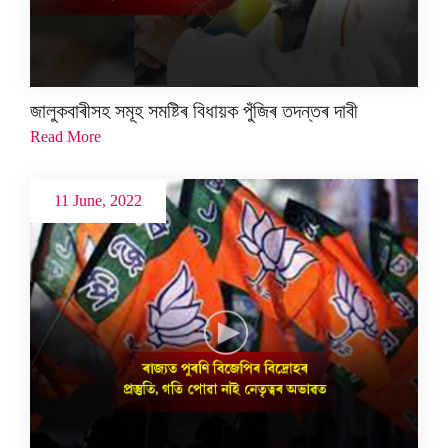
জালুকবাৰীসহ সমূহ সমষ্টিৰ বিধায়ক পুঁজিৰ তদন্তৰ দাবী
Read More
11 June, 2022