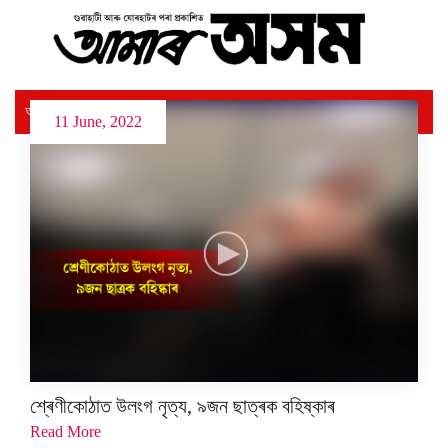
আঞ্চলিক
গুৱাহাটী
দেশ
আন্তৰ্জাতিক
11 June, 2022
শ্ৰেণীকোঠাত উলংগ নৃত্য, ৯জন ছাত্ৰক বহিষ্কাৰ
Read More