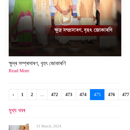
ক্ষুদ্ৰ সম্প্ৰসাৰণ, বৃহৎ জোকাৰণি
Read More
‹
1
2
...
472
473
474
475
476
477
মুখ্য খবৰ
31 March, 2024