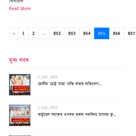
বিধায়ক
Read More
‹
1
2
...
852
853
854
855
856
857
মুখ্য খবৰ
2 July, 2023
ভাৰ্চুৱেল সমাজৰ ওপৰত ভৰসা নকৰিবঃ মনোজ কু...
2 July, 2023
এইগৰাকী সুন্দৰী আইপিএছ বিষয়া আছিল বলীউডৰ...