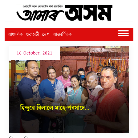
আঞ্চলিক
গুৱাহাটী
দেশ
আন্তৰ্জাতিক
16 October, 2021