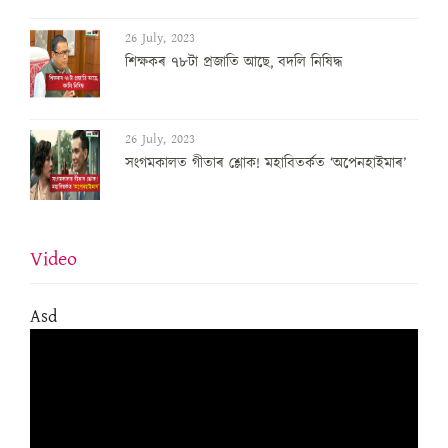
26 July, 2023
শিক্ষকৰ ৭৮টা প্ৰজাতি আছে, বদলি নিষিদ্ধ
26 July, 2023
সংগমকালত গীতাৰ শ্লোক! মহাবিতৰ্কত ‘অপেনহাইমাৰ’
Video
Asd