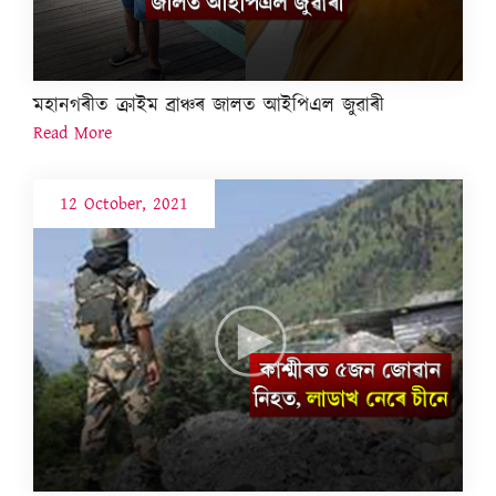
মহানগৰীত ক্ৰাইম ব্ৰাঞ্চৰ জালত আইপিএল জুৱাৰী
Read More
12 October, 2021