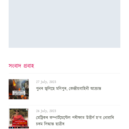
সংবাদ প্ৰবাহ
27 July, 2023
পুনৰ জ্বলিছে মণিপুৰ, কেন্দ্ৰীয়বাহিনী আক্ৰান্ত
26 July, 2023
মেট্ৰিকৰ কম্পাৰ্টমেণ্টেল পৰীক্ষাত উত্তীৰ্ণ হ'ব নোৱাৰি
চৰম সিদ্ধান্ত ছাত্ৰীৰ