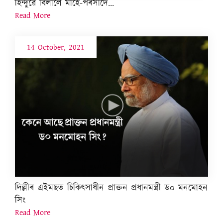
হিন্দুৱে বিলালে মাহে-পৰসাদে...
Read More
14 October, 2021
দিল্লীৰ এইমছত চিকিৎসাধীন প্ৰাক্তন প্ৰধানমন্ত্ৰী ড০ মনমোহন
সিং
Read More