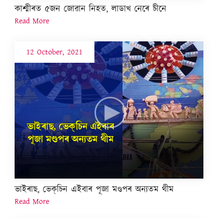
কাশ্মীৰত ৫জন জোৱান নিহত, লাডাখ নেৰে চীনে
Read More
12 October, 2021
ভাইৰাছ, ভেক্‌চিন এইবাৰ পূজা মণ্ডপৰ অন্যতম থীম
Read More