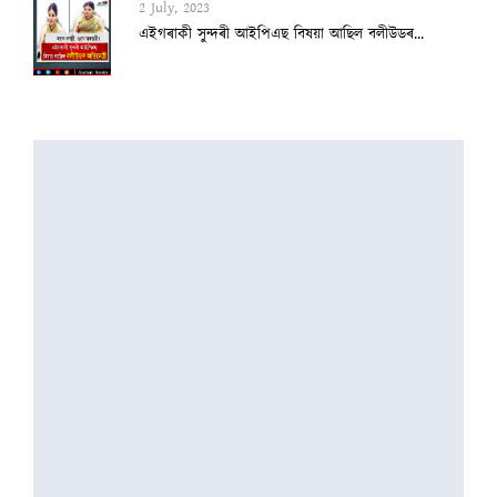
2 July, 2023
বিবাহৰ ১১ বছৰৰ পাছত কন্যা সন্তানৰ পিতৃ হ...
2 July, 2023
জীৱাণু সংক্ৰমণত সংজ্ঞা হেৰুৱাই চিকিৎসাধী...
2 July, 2023
মোদীৰ ‘মেট্ৰ’ যাত্ৰা’ নাস্তি কৰাৰ অভিযোগ...