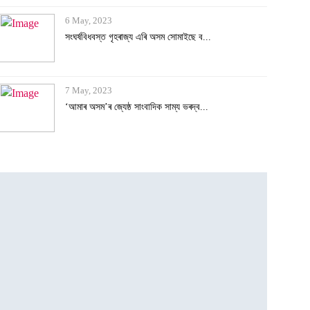
6 May, 2023
সংঘৰ্ষবিধবস্ত গৃহৰাজ্য এৰি অসম সোমাইছে ব...
7 May, 2023
‘আমাৰ অসম’ৰ জ্যেষ্ঠ সাংবাদিক সাম্য ভৰদ্ব...
7 May, 2023
চাৰ্লছৰ ৰাজঅভিষেক, উপস্থিত উপ-ৰাষ্ট্ৰপতি
6 May, 2023
ৰাছিয়াৰ মাটিৰ তলত আছে বহু গোপন সুৰংগ পথঃ...