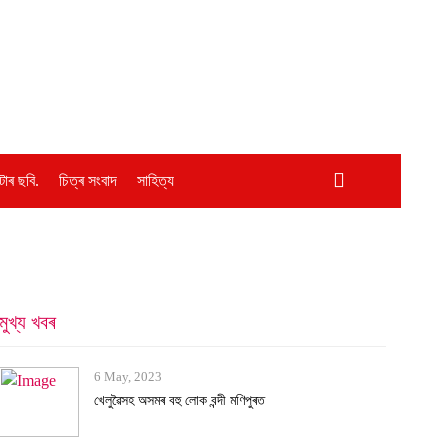
োৰ ছবি.
চিত্ৰ সংবাদ
সাহিত্য
মুখ্য খবৰ
6 May, 2023
খেলুৱৈসহ অসমৰ বহু লোক বন্দী মণিপুৰত