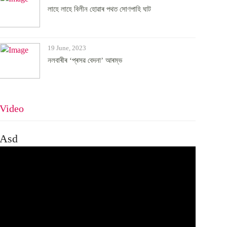
লাহে লাহে বিলীন হোৱাৰ পথত সোণপাহি ঘাট
19 June, 2023
নলবাৰীৰ ‘প্ৰসৱ বেদনা’ আৰম্ভ
Video
Asd