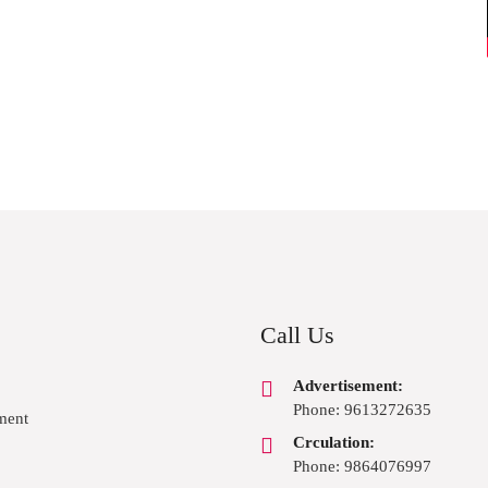
Call Us
Advertisement:
Phone: 9613272635
ment
Crculation:
Phone: 9864076997