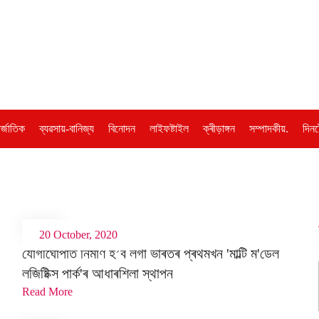
ৰ্জাতিক
ব্যৱসায়-বানিজ্য
বিনোদন
লাইফষ্টাইল
ক্ৰীড়াঙ্গন
সম্পাদকীয়.
দিনট
20 October, 2020
যোগীঘোপাত নিৰ্মাণ হ’ব লগা ভাৰতৰ প্ৰথমখন 'মাল্টি ম'ডেল
লজিষ্টিক্স পাৰ্ক'ৰ আধাৰশিলা স্থাপন
Read More