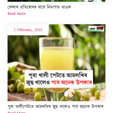
কেন্সাৰ প্ৰতিৰোধৰ বাবে নিমপাত খাওক
Read More
7 February, 2025
পুৱা খালীপেটতে আমলখিৰ জুছ খালেও পাব অনেক উপকাৰ
Read More