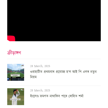
ক্ৰীড়াঙ্গন
28 March, 2025
গুৱাহাটীত প্ৰথমবাৰ প্ৰযোজ্য হ’ল আই পি এলৰ নতুন
নিয়ম
28 March, 2025
ইংলেণ্ড ভ্ৰমণত নাথাকিব পাৰে ৰোহিত শৰ্মা