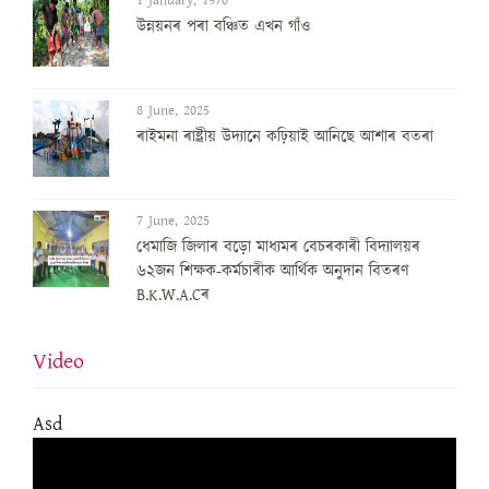
উন্নয়নৰ পৰা বঞ্চিত এখন গাঁও
8 June, 2025
ৰাইমনা ৰাষ্ট্ৰীয় উদ্যানে কঢ়িয়াই আনিছে আশাৰ বতৰা
7 June, 2025
ধেমাজি জিলাৰ বড়ো মাধ্যমৰ বেচৰকাৰী বিদ্যালয়ৰ
৬২জন শিক্ষক-কৰ্মচাৰীক আৰ্থিক অনুদান বিতৰণ
B.K.W.A.Cৰ
Video
Asd