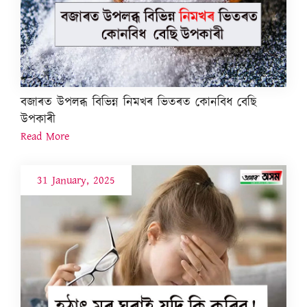
বজাৰত উপলব্ধ বিভিন্ন নিমখৰ ভিতৰত কোনবিধ বেছি
উপকাৰী
Read More
31 January, 2025