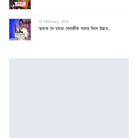
10 February, 2026
‘ছাৰ’ক লৈ মমতা বেনাৰ্জীক সকাহ দিলে উচ্চত...
8 February, 2026
পলাশবাৰীত হেমাংগৰ ঠাইত বিজয়া-কন্যা বা ৰম...
8 February, 2026
আমেৰিকাৰ বাবে মুকলি হ’ল ভাৰতৰ কৃষিখণ্ড