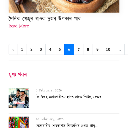
দৈনিক খেজুৰ খাওক দুগুন উপকাৰ পাব
Read More
‹
1
2
3
4
5
6
7
8
9
10
...
মুখ্য খবৰ
8 February, 2026
কি হৈছে মহানগৰীত? হাতে হাতে পিষ্টল, ফেচব...
10 February, 2026
ফেব্ৰুৱাৰীৰ শেষভাগত বিজেপিৰ প্ৰথম প্ৰাৰ্...