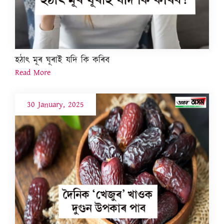
হঠাৎ মূৰ ঘূৰাই যদি কি কৰিব
Read More
30 January, 2025