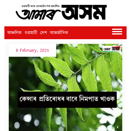
আঞ্চলিক
গুৱাহাটী
দেশ
আন্তৰ্জাতিক
8 February, 2025