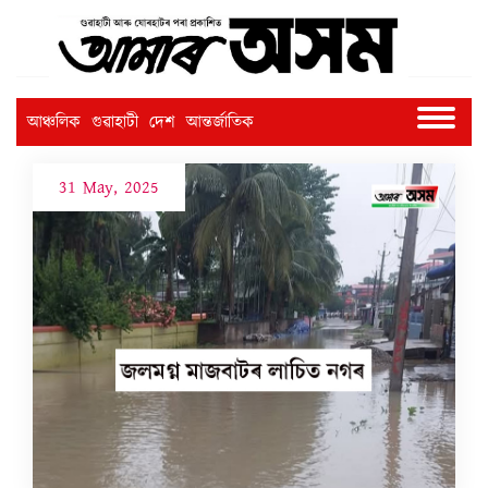
আঞ্চলিক
গুৱাহাটী
দেশ
আন্তৰ্জাতিক
31 May, 2025