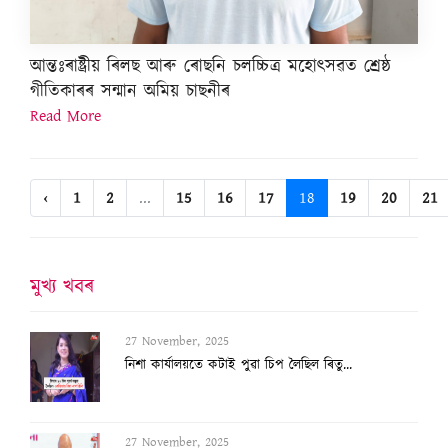
আন্তঃৰাষ্ট্ৰীয় ৰিলছ আৰু ৰোছনি চলচ্চিত্ৰ মহোৎসৱত শ্ৰেষ্ঠ
গীতিকাৰৰ সন্মান অমিয় চাছনীৰ
Read More
‹
1
2
...
15
16
17
18
19
20
21
মুখ্য খবৰ
27 November, 2025
৬৯৫ কোটি টকাৰে ‘অমিত শ্বাহৰ পুখুৰী’ খান্...
29 November, 2025