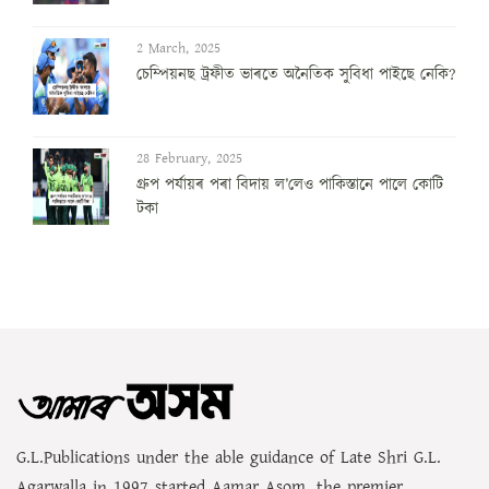
2 March, 2025
চেম্পিয়নছ ট্ৰফীত ভাৰতে অনৈতিক সুবিধা পাইছে নেকি?
28 February, 2025
গ্ৰুপ পৰ্যায়ৰ পৰা বিদায় ল’লেও পাকিস্তানে পালে কোটি
টকা
G.L.Publications under the able guidance of Late Shri G.L.
Agarwalla in 1997 started Aamar Asom, the premier