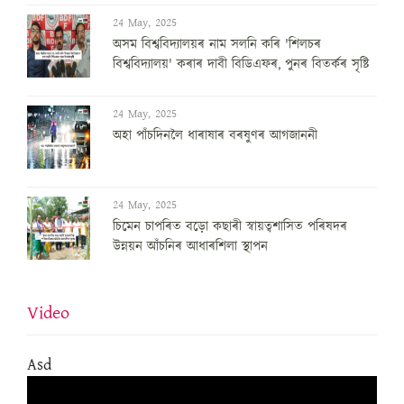
24 May, 2025
অসম বিশ্ববিদ্যালয়ৰ নাম সলনি কৰি 'শিলচৰ
বিশ্ববিদ্যালয়' কৰাৰ দাবী বিডিএফৰ, পুনৰ বিতৰ্কৰ সৃষ্টি
24 May, 2025
অহা পাঁচদিনলৈ ধাৰাষাৰ বৰষুণৰ আগজাননী
24 May, 2025
চিমেন চাপৰিত বড়ো কছাৰী স্বায়ত্বশাসিত পৰিষদৰ
উন্নয়ন আঁচনিৰ আধাৰশিলা স্থাপন
Video
Asd