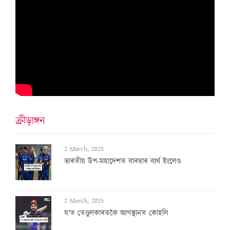
ক্ৰীড়াঙ্গন
2 March, 2025
ভাৰতীয় উপ-মহাদেশত বাৰম্বাৰ ব্যৰ্থ ইংলেণ্ড
2 March, 2025
য’ত তেণ্ডুলকাৰতকৈ আগস্থানত কোহলি