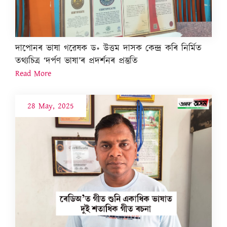
দাপোনৰ ভাষা গৱেষক ড॰ উত্তম দাসক কেন্দ্ৰ কৰি নিৰ্মিত
তথ্যচিত্ৰ ‘দৰ্পণ ভাষা’ৰ প্ৰদৰ্শনৰ প্ৰস্তুতি
Read More
28 May, 2025