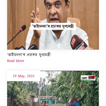
‘ভাইমনদা’ৰ প্ৰচাৰত মুখ্যমন্ত্ৰী
Read More
29 May, 2025