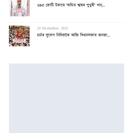
চৰ্চাৰ সুযোগ নিদিয়াকৈ আজি বিধানসভাত জনজা...
29 November, 2025
পৰস্পৰক ‘হত্যাকাৰী’ বুলি ৪ৰ্থ দিনা বিধান...
29 November, 2025
সাৱধান! কণীও ভেজাল হৈছে
27 November, 2025
নিশা কাৰ্যালয়তে কটাই পুৱা চিপ লৈছিল ৰিতু...