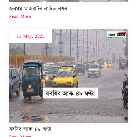
জলমগ্ন মাজবাটৰ লাচিত নগৰ
Read More
31 May, 2025
বৰষিব আৰু ৪৮ ঘণ্টা
Read More