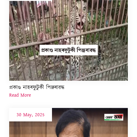
প্ৰকাণ্ড নাহৰফুটুকী পিঞ্জৰাৱদ্ধ
Read More
30 May, 2025