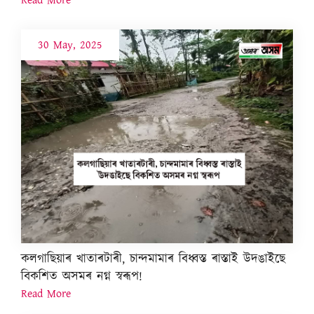
30 May, 2025
কলগাছিয়াৰ খাতাৰটাৰী, চান্দমামাৰ বিধ্বস্ত ৰাস্তাই উদঙাইছে
বিকশিত অসমৰ নগ্ন স্বৰূপ!
Read More