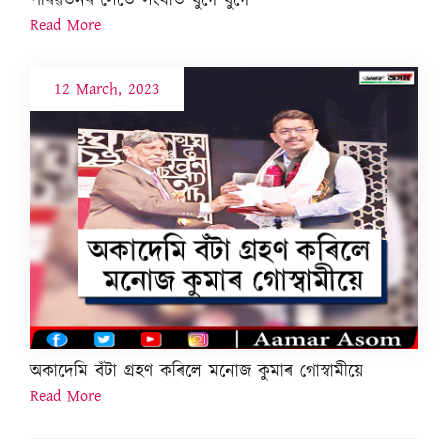
পৰিৱৰ্তনৰ সৈতে সংঘাত যুগে যুগে
Read More
12 March, 2023
অকাদেমি বঁটা গ্ৰহণ কৰিলে মনোজ কুমাৰ গোস্বামীয়ে
Read More