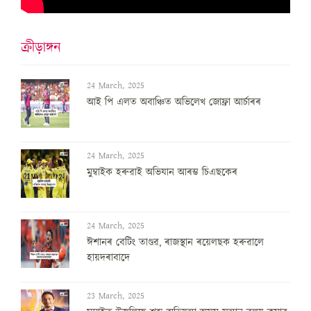
ক্ৰীড়াঙ্গন
24 March, 2025
আই পি এলত অবাঞ্চিত অভিলেখ জোফ্ৰা আৰ্চাৰৰ
24 March, 2025
মুম্বাইক হৰুৱাই অভিযান আৰম্ভ চিএছকেৰ
24 March, 2025
ঈশানৰ বেটিং তাণ্ডৱ, ৰাজস্থান ৰয়েলছক হৰুৱালে
হায়দৰাবাদে
23 March, 2025