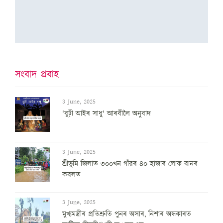
সংবাদ প্ৰবাহ
3 June, 2025
'বুঢ়ী আইৰ সাধু' আৰবীলৈ অনুবাদ
3 June, 2025
শ্ৰীভুমি জিলাত ৩০০খন গাঁৱৰ ৪০ হাজাৰ লোক বানৰ
কবলত
3 June, 2025
মুখ্যমন্ত্ৰীৰ প্ৰতিশ্ৰুতি পুনৰ অসাৰ, নিশাৰ অন্ধকাৰত