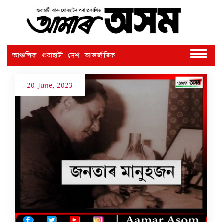
আঞ্চলিক
গুৱাহাটী
দেশ
আন্তৰ্জাতিক
20 June, 2023