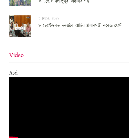
কাটিছে দীঘলীপুখুৰী অঞ্চলৰ গছ
3 June, 2025
৮ ছেপ্টেম্বৰত দৰঙলৈ আহিব প্ৰধানমন্ত্ৰী নৰেন্দ্ৰ মোদী
Video
Asd