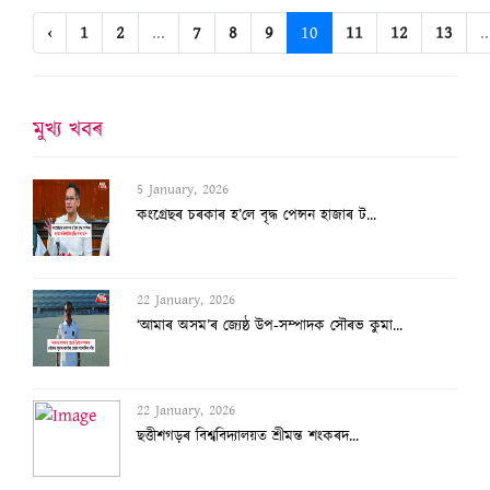
‹
1
2
...
7
8
9
10
11
12
13
..
মুখ্য খবৰ
22 January, 2026
‘আমাৰ অসম’ৰ জ্যেষ্ঠ উপ-সম্পাদক সৌৰভ কুমা...
22 January, 2026
ছত্তীশগড়ৰ বিশ্ববিদ্যালয়ত শ্ৰীমন্ত শংকৰদ...
9 January, 2026
ছিংগাপুৰৰ কৰনাৰ্ছ ক’ৰ্টত জুবিন-গোচৰ, শুন...