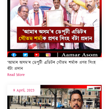
‘আমাৰ অসম’ৰ ডেপুটী এডিটৰ গৌতম শৰ্মাক প্ৰণৱ সিংহ
বঁটা প্ৰদান
Read More
9 April, 2023