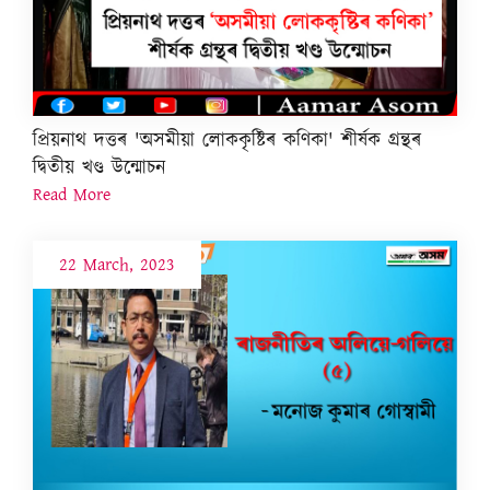
প্ৰিয়নাথ দত্তৰ 'অসমীয়া লোককৃষ্টিৰ কণিকা' শীৰ্ষক গ্ৰন্থৰ
দ্বিতীয় খণ্ড উন্মোচন
Read More
22 March, 2023