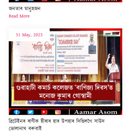
জনতাৰ মানুহজন
Read More
31 May, 2023
ব্ৰিটেইনৰ ৰাণীক হীৰাৰ হাৰ উপহাৰ দিছিলগৈ সাউদ
ভোলানাথ বৰুৱাই