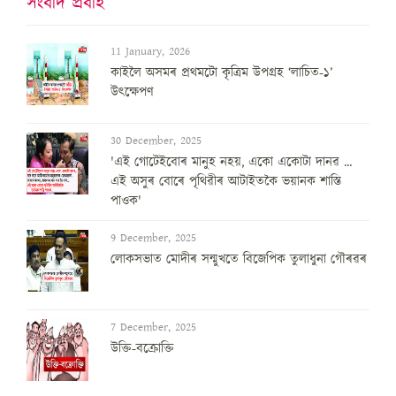
সংবাদ প্ৰবাহ
11 January, 2026
কাইলৈ অসমৰ প্ৰথমটো কৃত্ৰিম উপগ্ৰহ ‘লাচিত-১’
উৎক্ষেপণ
30 December, 2025
'এই গোটেইবোৰ মানুহ নহয়, একো একোটা দানৱ ...
এই অসুৰ বোৰে পৃথিৱীৰ আটাইতকৈ ভয়ানক শাস্তি
পাওক'
9 December, 2025
লোকসভাত মোদীৰ সন্মুখতে বিজেপিক তুলাধুনা গৌৰৱৰ
7 December, 2025
উক্তি-বক্ৰোক্তি