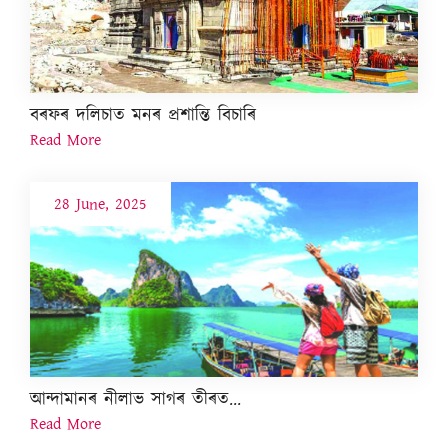
বৰফৰ দলিচাত মনৰ প্ৰশান্তি বিচাৰি
Read More
28 June, 2025
আন্দামানৰ নীলাভ সাগৰ তীৰত...
Read More