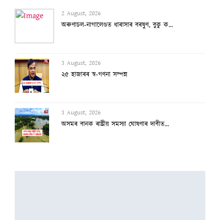
2 August, 2026
অৰুণাচল-নাগালেণ্ডত ধাৰাসাৰ বৰষুণ, বুকু ক...
3 August, 2026
২৫ হাজাৰৰ স্ব-গণনা সম্পন্ন
3 August, 2026
অসমৰ বানক ৰাষ্ট্ৰীয় সমস্যা ঘোষণাৰ দাবীত...
3 August, 2026
বানাক্ৰান্তক ১০ লাখ টকাকৈ নিদিলে মুখ্যমন...
2 August, 2026