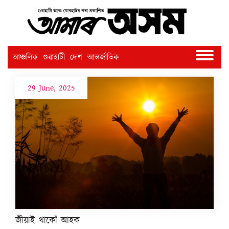
আঞ্চলিক
গুৱাহাটী
দেশ
আন্তৰ্জাতিক
29 June, 2025
জীয়াই থাকোঁ আহক