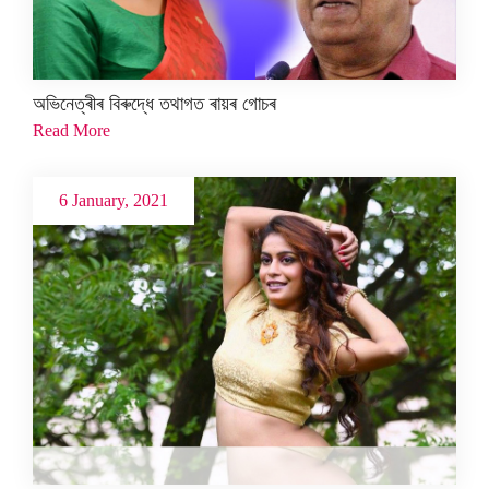
অভিনেত্ৰীৰ বিৰুদ্ধে তথাগত ৰায়ৰ গোচৰ
Read More
6 January, 2021