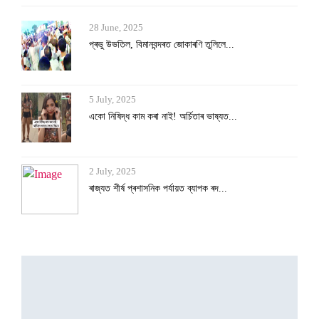
28 June, 2025
প্ৰভু উভতিল, বিমানবন্দৰত জোকাৰণি তুলিলে...
5 July, 2025
একো নিষিদ্ধ কাম কৰা নাই! অৰ্চিতাৰ ভাষ্যত...
2 July, 2025
ৰাজ্যত শীৰ্ষ প্ৰশাসনিক পৰ্যায়ত ব্যাপক ৰদ...
29 June, 2025
২তকৈও কমিব নেকি কাট অফ মাৰ্ক?
28 June, 2025