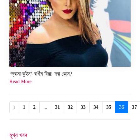
‘ড্ৰামা কুইন’ ৰাখীৰ বিয়া! দৰা কোন?
Read More
‹
1
2
...
31
32
33
34
35
36
37
মুখ্য খবৰ