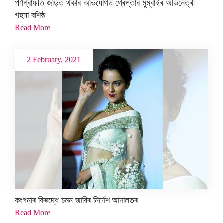
পৰ্ণগ্ৰাফীত জড়িত থকাৰ অভিযোগত গ্ৰেপ্তাৰ মুম্বাইৰ অভিনেত্ৰী
গহনা বশিষ্ঠ
Read More
2 February, 2021
কংগনাৰ বিৰুদ্ধে চমন জাৰিৰ নিৰ্দেশ আদালতৰ
Read More