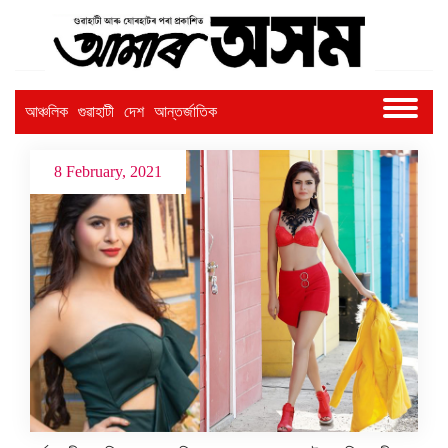
আঞ্চলিক
গুৱাহাটী
দেশ
আন্তৰ্জাতিক
8 February, 2021