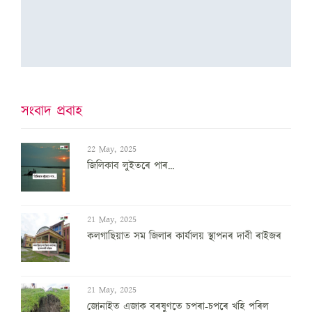
সংবাদ প্ৰবাহ
22 May, 2025
জিলিকাব লুইতৰে পাৰ...
21 May, 2025
কলগাছিয়াত সম জিলাৰ কাৰ্যালয় স্থাপনৰ দাবী ৰাইজৰ
21 May, 2025
জোনাইত এজাক বৰষুণতে চপৰা-চপৰে খহি পৰিল