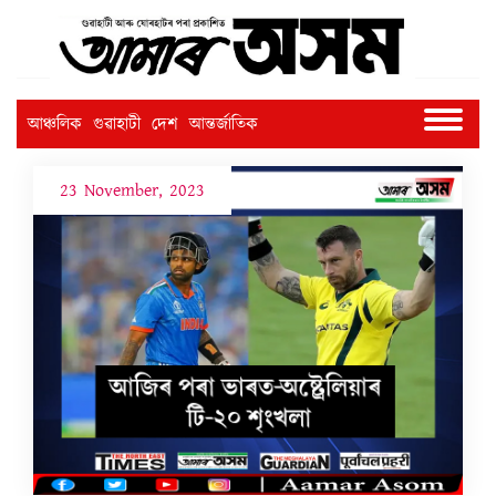
আঞ্চলিক
গুৱাহাটী
দেশ
আন্তৰ্জাতিক
23 November, 2023