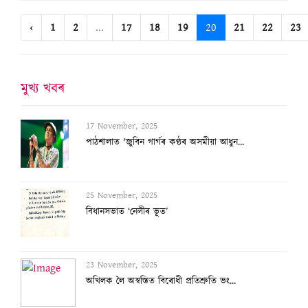
‹
1
2
...
17
18
19
20
21
22
23
মুখ্য খবৰ
17 November, 2025
পাঠশালাত 'জুবিন গাৰ্গৰ কণ্ঠৰ অসমীয়া আধুন...
25 November, 2025
বিধানসভাত ‘নেলীৰ ভূত’
23 November, 2025
অখিলক লৈ অস্বস্তিত বিৰোধী প্ৰতিশ্ৰুতি ভং...