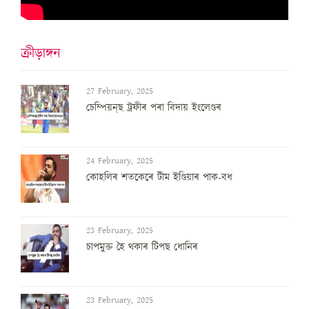
ক্ৰীড়াঙ্গন
27 February, 2025
চেম্পিয়ন্‌ছ ট্ৰফীৰ পৰা বিদায় ইংলেণ্ডৰ
24 February, 2025
কোহলিৰ শতকেৰে টীম ইণ্ডিয়াৰ পাক-বধ
23 February, 2025
চাপমুক্ত হৈ থকাৰ টিপছ ধোনিৰ
23 February, 2025