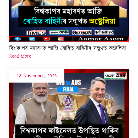
বিশ্বকাপৰ মহাৰণত আজি ৰোহিত বাহিনীৰ সন্মুখত অষ্ট্ৰেলিয়া
Read More
18 November, 2023