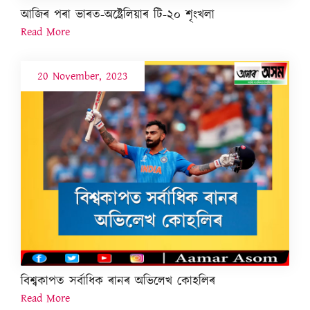
আজিৰ পৰা ভাৰত-অষ্ট্ৰেলিয়াৰ টি-২০ শৃংখলা
Read More
20 November, 2023
বিশ্বকাপত সৰ্বাধিক ৰানৰ অভিলেখ কোহলিৰ
Read More