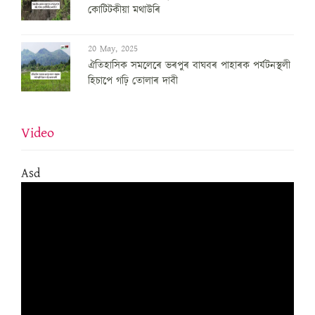
কোটিটকীয়া মথাউৰি
20 May, 2025
ঐতিহাসিক সমলেৰে ভৰপুৰ বাঘবৰ পাহাৰক পৰ্যটনস্থলী
হিচাপে গঢ়ি তোলাৰ দাবী
Video
Asd