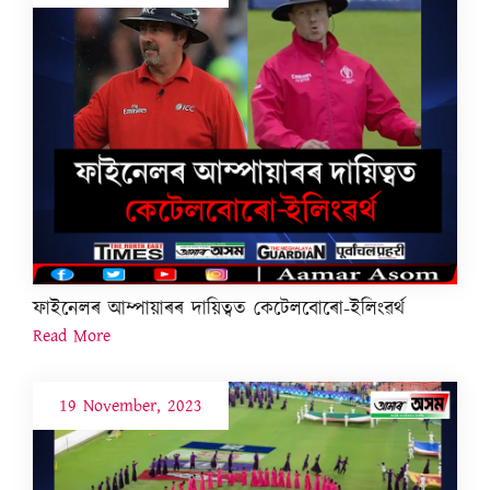
ফাইনেলৰ আম্পায়াৰৰ দায়িত্বত কেটেলবোৰো-ইলিংৱৰ্থ
Read More
19 November, 2023