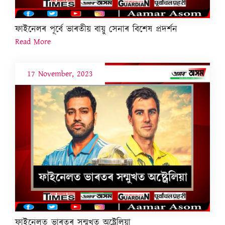
ফাইনেলৰ পূৰ্বে ভাৰতীয় বায়ু সেনাৰ বিশেষ প্ৰদৰ্শন
Read More
17 November, 2023
ফাইনেলত ভাৰতৰ সন্মুখত অষ্ট্ৰেলিয়া