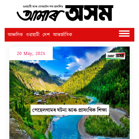
আঞ্চলিক
গুৱাহাটী
দেশ
আন্তৰ্জাতিক
20 May, 2025