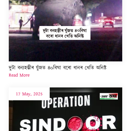
দুটা বন্যহস্তীৰ যুঁজত ৪০বিঘা বৰো ধানৰ খেতি অনিষ্ট
Read More
17 May, 2025