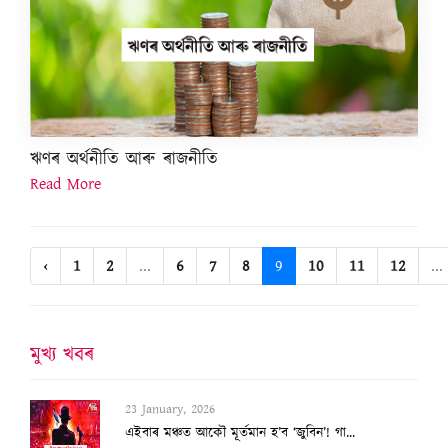
ঋণৰ অৰ্থনীতি আৰু ৰাজনীতি
Read More
‹
1
2
...
6
7
8
9
10
11
12
...
মুখ্য খবৰ
23 January, 2026
এইবাৰ মঞ্চত আকৌ মূৰ্তমান হ’ব ‘জুবিন’! গা...