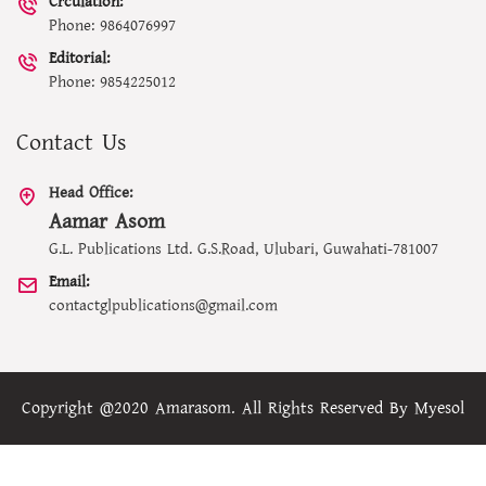
Crculation:
Phone: 9864076997
Editorial:
Phone: 9854225012
Contact Us
Head Office:
Aamar Asom
G.L. Publications Ltd. G.S.Road, Ulubari, Guwahati-781007
Email:
contactglpublications@gmail.com
Copyright @2020 Amarasom. All Rights Reserved By
Myesol