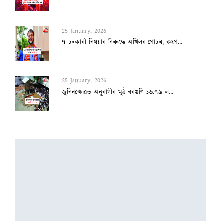
25 January, 2026
৭ চৰকাৰী বিষয়াৰ বিৰুদ্ধে অখিলৰ গোচৰ, কংগ...
25 January, 2026
জুবিনক্ষেত্ৰত অনুৰাগীৰ মুঠ বৰঙণি ১৬.৭৯ ল...
23 January, 2026
৯১ পাৰ হ’ল টকা, গুৱাহাটীত সোণৰ দাম দহ গ্...
23 January, 2026
শুকান মাছো সাৰি নগ’ল! হাগ্ৰামাৰ শাসনত ছি...