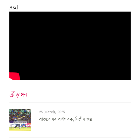
Asd
ক্ৰীড়াঙ্গন
25 March, 2025
আশুতোষৰ অৰ্ধশতক, দিল্লীৰ জয়