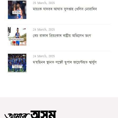
25 March, 2025
মায়ংক যাদৱৰ আঘাত দুসপ্তাহ খেলিব নোৱাৰিব
24 March, 2025
ৰেচ ৱাকাৰ প্ৰিয়ংকাৰ ৰাষ্ট্ৰীয় অভিলেখ ভংগ
24 March, 2025
ম’হছিনৰ স্থানত লক্ষ্ণৌ ছুপাৰ জায়েণ্টছত শ্বাৰ্দুল