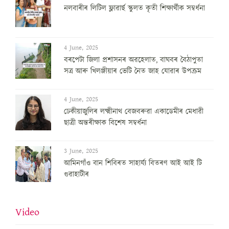
নলবাৰীৰ লিটিল ফ্লাৱাৰ্ছ স্কুলত কৃতী শিক্ষাৰ্থীক সম্বৰ্ধনা
4 June, 2025
বৰপেটা জিলা প্ৰশাসনৰ অৱহেলাত, বাঘবৰ বৈঠাপুতা
সত্ৰ আৰু খিলঞ্জীয়াৰ ভেটি নৈত জাহ যোৱাৰ উপক্ৰম
4 June, 2025
ঢেকীয়াজুলিৰ লক্ষ্মীনাথ বেজবৰুৱা একাডেমীৰ মেধাৱী
ছাত্ৰী অন্তৰীক্ষাক বিশেষ সম্বৰ্ধনা
3 June, 2025
আমিনগাঁও বান শিবিৰত সাহাৰ্য্য বিতৰণ আই আই টি
গুৱাহাটীৰ
Video