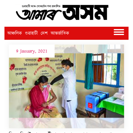
আঞ্চলিক
গুৱাহাটী
দেশ
আন্তৰ্জাতিক
9 January, 2021