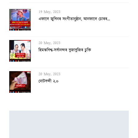
19 May, 2023
এফালে জুবিনৰ সংগীতানুষ্ঠান, আনফালে চোৰৰ...
20 May, 2023
হিমন্তবিশ্ব-সৰ্বানন্দৰ বুজাবুজিৰ চুক্তি
20 May, 2023
নোটবন্দী ২.০
19 May, 2023
৩ জুনত গুৱাহাটী প্ৰেছ ক্লাবৰ নিৰ্বাচন, ১...
19 May, 2023