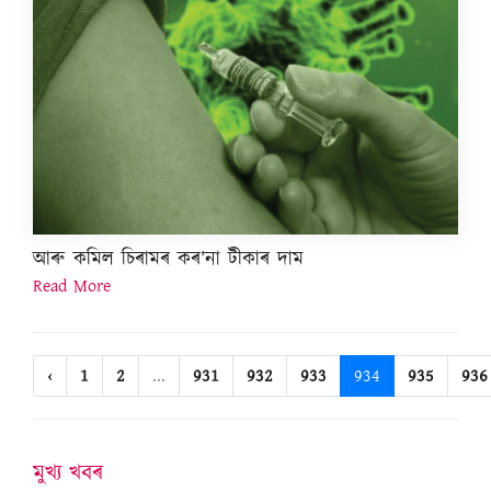
আৰু কমিল চিৰামৰ কৰ’না টীকাৰ দাম
Read More
‹
1
2
...
931
932
933
934
935
936
মুখ্য খবৰ