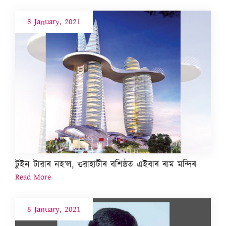
8 January, 2021
টুইন টাৱাৰ নহ’ল, গুৱাহাটীৰ বশিষ্ঠত এইবাৰ ৰাম মন্দিৰ
Read More
8 January, 2021