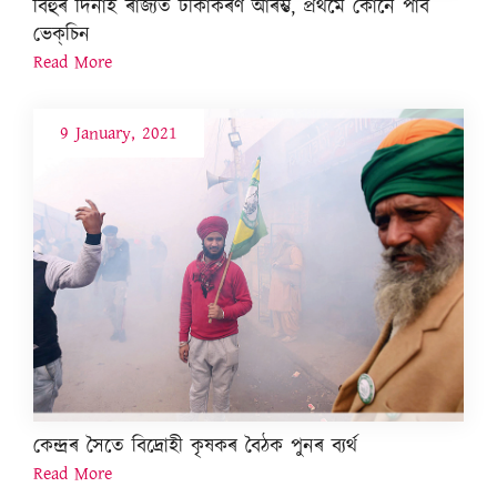
বিহুৰ দিনাই ৰাজ্যত টীকাকৰণ আৰম্ভ, প্ৰথমে কোনে পাব
ভেক্‌চিন
Read More
9 January, 2021
কেন্দ্ৰৰ সৈতে বিদ্ৰোহী কৃষকৰ বৈঠক পুনৰ ব্যৰ্থ
Read More