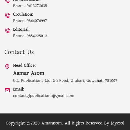
Phone: 9613272635
Crculation:
Phone: 9864076997
Editorial:
Phone: 9854225012
Contact Us
Head Office:
Aamar Asom
G.L. Publications Ltd. G.S.Road, Ulubari, Guwahati-781007
Email:
contactglpublications@gmail.com
Copyright @2020 Amarasom. All Rights Reserved By
Myesol