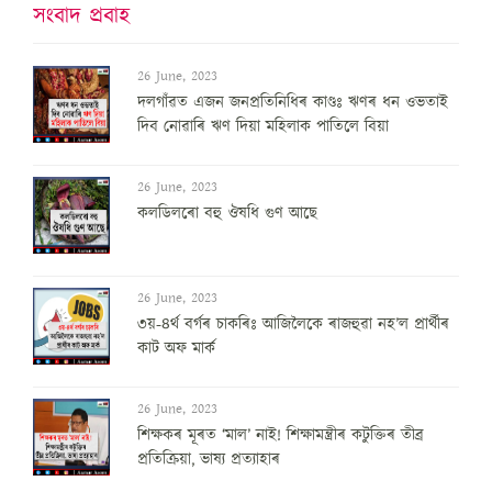
সংবাদ প্ৰবাহ
26 June, 2023
দলগাঁৱত এজন জনপ্ৰতিনিধিৰ কাণ্ডঃ ঋণৰ ধন ওভতাই
দিব নোৱাৰি ঋণ দিয়া মহিলাক পাতিলে বিয়া
26 June, 2023
কলডিলৰো বহু ঔষধি গুণ আছে
26 June, 2023
৩য়-৪ৰ্থ বৰ্গৰ চাকৰিঃ আজিলৈকে ৰাজহুৱা নহ’ল প্ৰাৰ্থীৰ
কাট অফ মাৰ্ক
26 June, 2023
শিক্ষকৰ মূৰত ‘মাল’ নাই! শিক্ষামন্ত্ৰীৰ কটুক্তিৰ তীব্ৰ
প্ৰতিক্ৰিয়া, ভাষ্য প্ৰত্যাহাৰ