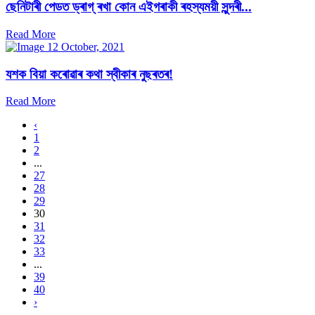
ছেনিটাৰী পেডত ড্ৰাগ্‌ ৰখা কোন এইগৰাকী ৰহস্যময়ী সুন্দৰী...
Read More
12 October, 2021
যশক বিয়া কৰোৱাৰ কথা স্বীকাৰ নুছৰতৰ!
Read More
‹
1
2
...
27
28
29
30
31
32
33
...
39
40
›