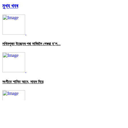
মুখ্য খবৰ
13 August, 2025
সংগীতে শান্তি আনে, সাহস দিয়ে
13 August, 2025
কৰ্কট চিকিৎসা ব্যয় ৭গুণ পৰ্যন্ত বাঢ়িল
13 August, 2025
কৰ্ণাটকক ৩,৫২৮ কোটি দি অসমক মাত্ৰ ২৯ কোট...