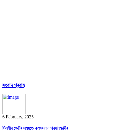
16 August, 2025
বৰ্ণাঢ্য কাৰ্যসূচীৰে USTMতো ৭৯সংখ্যক স্ব...
13 August, 2025
লখিমপুৰত উচ্ছেদৰ পৰা সাৰিবলৈ গেৰুৱা হ’ল...
সংবাদ প্ৰবাহ
6 February, 2025
দিল্লীৰ ভোটৰ সময়তে কুম্ভস্নান প্ৰধানমন্ত্ৰীৰ