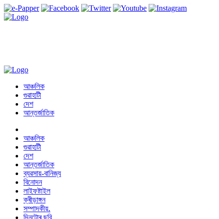
আঞ্চলিক
গুৱাহাটী
দেশ
আন্তৰ্জাতিক
আঞ্চলিক
গুৱাহাটী
দেশ
আন্তৰ্জাতিক
ব্যৱসায়-বানিজ্য
বিনোদন
লাইফষ্টাইল
ক্ৰীড়াঙ্গন
সম্পাদকীয়.
দিনটোৰ ছবি.